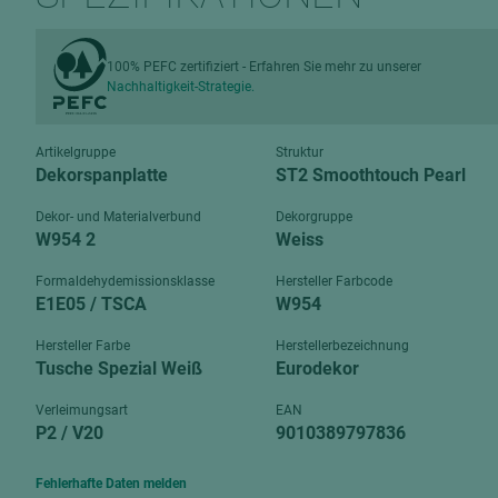
Verbundpl
grundierfolienbeschichtet
Verpacku
hochglänzend
100% PEFC zertifiziert - Erfahren Sie mehr zu unserer
biegbar
Nachhaltigkeit-Strategie.
leicht
dekorbesc
matt
leicht
Artikelgruppe
Struktur
roh
Dekorspanplatte
ST2 Smoothtouch Pearl
roh
schwer entflammbar
Dekor- und Materialverbund
Dekorgruppe
schwer e
W954 2
Weiss
Trockenbau
UPB Boar
Formaldehydemissionsklasse
Hersteller Farbcode
Gipsfaserplatten
E1E05 / TSCA
W954
Norit-Platten
Hersteller Farbe
Herstellerbezeichnung
Tusche Spezial Weiß
Eurodekor
Verleimungsart
EAN
P2 / V20
9010389797836
Fehlerhafte Daten melden