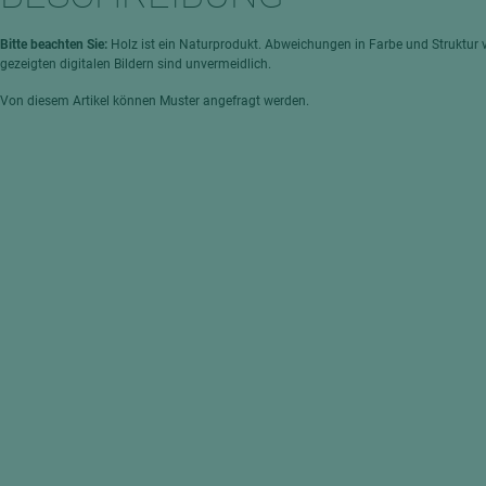
hochglänzend
atten
matt
ng
Bitte beachten Sie:
Holz ist ein Naturprodukt. Abweichungen in Farbe und Struktur 
gezeigten digitalen Bildern sind unvermeidlich.
Tischlerplatten
Von diesem Artikel können Muster angefragt werden.
hichtet
Sonderaufbauten
Stab--Stäbchenplatten
edelfurniert
ntflammbar
leicht
melaminbeschichtet
ds
schwer entflammbar