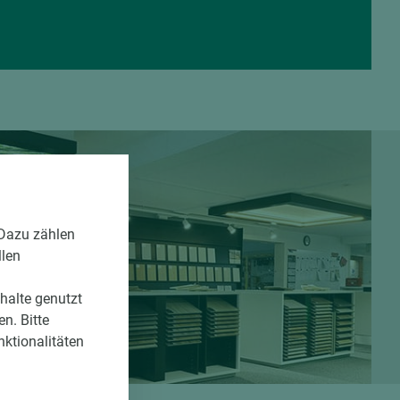
 Dazu zählen
llen
nhalte genutzt
n. Bitte
nktionalitäten