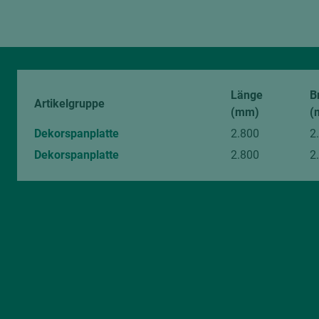
Länge
B
Artikelgruppe
(mm)
(
Dekorspanplatte
2.800
2
Dekorspanplatte
2.800
2