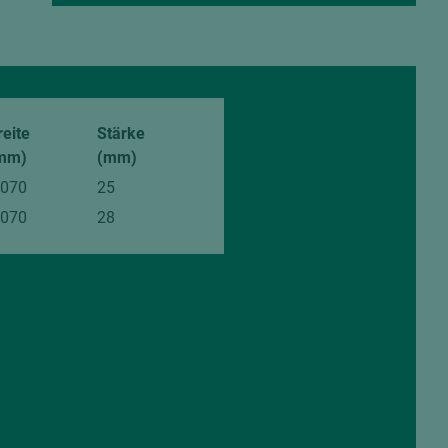
reite
Stärke
mm)
(mm)
.070
25
.070
28