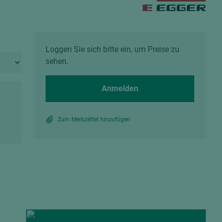
Spanplatten zementgebunden
Sperrholz
Alle Partner anzeigen
Alle Partner anzeigen
Loggen Sie sich bitte ein, um Preise zu
sehen.
Anmelden
chtet
Zum Merkzettel hinzufügen