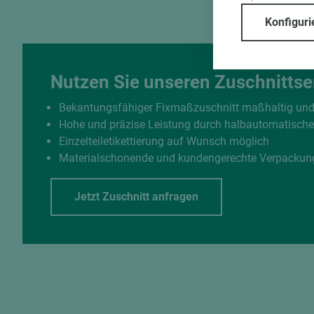
Konfiguri
Nutzen Sie unseren Zuschnittse
Bekantungsfähiger Fixmaßzuschnitt maßhaltig un
Hohe und präzise Leistung durch halbautomatisch
Einzelteiletikettierung auf Wunsch möglich
Materialschonende und kundengerechte Verpackun
Jetzt Zuschnitt anfragen