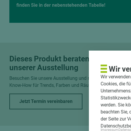
finden Sie in der nebenstehenden Tabelle!
Dieses Produkt beraten wir in
unserer Ausstellung
Wir ve
Wir verwenden 
Besuchen Sie unsere Ausstellung und nutzen Sie unser
Cookies, die f
Know-How für Trends, Farben und Räume.
Unternehmenszi
Statistikzweck
Jetzt Termin vereinbaren
werden. Sie kö
beachten Sie, 
der Seite zur 
Datenschutzb
Impressum
Datens