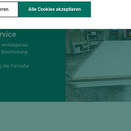
eren
Alle Cookies akzeptieren
rvice
d winkelgenau
e Beschickung
g der Fixmaße