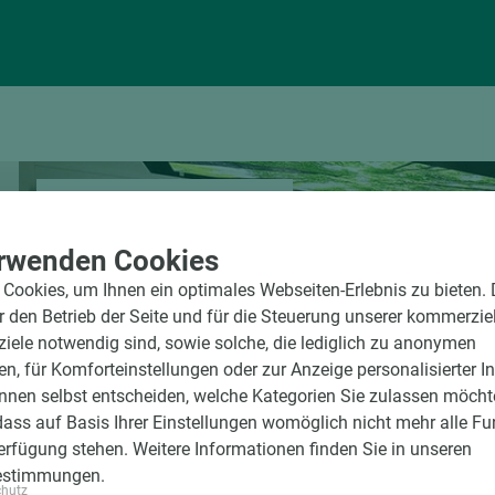
Standort Emsbüren
rwenden Cookies
Lise-Meitner-Str. 18
48488 Emsbüren
Cookies, um Ihnen ein optimales Webseiten-Erlebnis zu bieten.
ür den Betrieb der Seite und für die Steuerung unserer kommerzie
Telefon:
+49 2553 9374-0
ele notwendig sind, sowie solche, die lediglich zu anonymen
en, für Komforteinstellungen oder zur Anzeige personalisierter I
Öffnungszeiten
nnen selbst entscheiden, welche Kategorien Sie zulassen möchte
Mo-Fr
07:30-17:00 Uhr
dass auf Basis Ihrer Einstellungen womöglich nicht mehr alle Fu
Verfügung stehen. Weitere Informationen finden Sie in unseren
estimmungen.
chutz