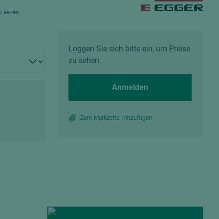
Spanplatten zementgebunden
zu sehen.
Sperrholz
Alle Partner anzeigen
Alle Partner anzeigen
Loggen Sie sich bitte ein, um Preise
zu sehen.
Anmelden
chtet
Zum Merkzettel hinzufügen