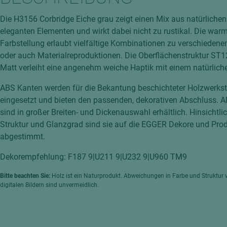
hochglänzend
atten
Die H3156 Corbridge Eiche grau zeigt einen Mix aus natürliche
matt
ng
eleganten Elementen und wirkt dabei nicht zu rustikal. Die war
Tischlerplatten
Farbstellung erlaubt vielfältige Kombinationen zu verschiedene
hichtet
oder auch Materialreproduktionen. Die Oberflächenstruktur ST
Sonderaufbauten
Matt verleiht eine angenehm weiche Haptik mit einem natürlich
Stab--Stäbchenplatten
ABS Kanten werden für die Bekantung beschichteter Holzwerkst
edelfurniert
eingesetzt und bieten den passenden, dekorativen Abschluss. 
ntflammbar
leicht
sind in großer Breiten- und Dickenauswahl erhältlich. Hinsichtli
melaminbeschichtet
ds
Struktur und Glanzgrad sind sie auf die EGGER Dekore und Pro
abgestimmt.
schwer entflammbar
Dekorempfehlung: F187 9|U211 9|U232 9|U960 TM9
Bitte beachten Sie:
Holz ist ein Naturprodukt. Abweichungen in Farbe und Struktur 
digitalen Bildern sind unvermeidlich.