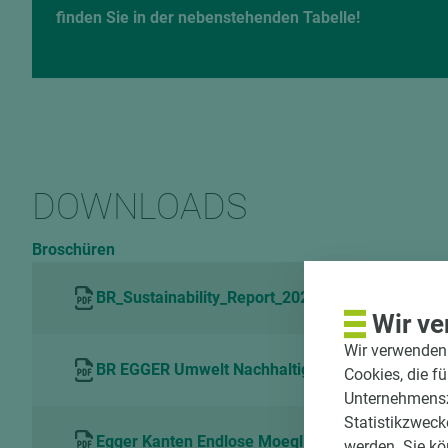
finden Sie in der nebenstehenden Tabelle!
DOWNLOADS
Broschüren
BR_Sustainability_Report_2020_DE
Wir ve
Wir verwenden 
BR EGGER Umwelt Nachhaltigkeit DE
Cookies, die f
Unternehmenszi
Statistikzweck
Egger Kanten Endlose Moeglichkeiten in Desig
werden. Sie kö