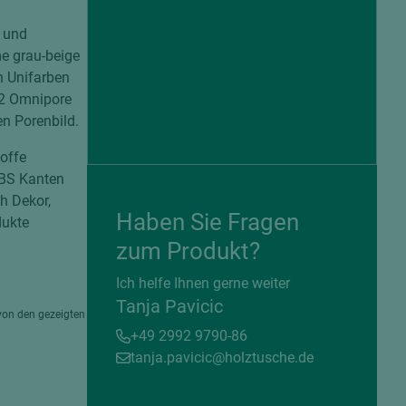
n und
me grau-beige
n Unifarben
12 Omnipore
en Porenbild.
offe
ABS Kanten
ch Dekor,
Haben Sie Fragen
dukte
zum Produkt?
= beschichtete Plattenwerkstoffe
Ich helfe Ihnen gerne weiter
Tanja Pavicic
von den gezeigten
+49 2992 9790-86
tanja.pavicic@holztusche.de