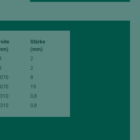
reite
Stärke
mm)
(mm)
3
2
3
2
.070
8
.070
19
.310
0,8
.310
0,8