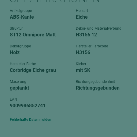
Verbundpl
grundierfolienbeschichtet
Artikelgruppe
Holzart
Verpacku
ABS-Kante
Eiche
hochglänzend
biegbar
leicht
Struktur
Dekor- und Materialverbund
dekorbesc
ST12 Omnipore Matt
H3156 12
matt
leicht
Dekorgruppe
Hersteller Farbcode
roh
Holz
H3156
roh
schwer entflammbar
schwer e
Hersteller Farbe
Kleber
Corbridge Eiche grau
mit SK
Trockenbau
UPB Boar
Gipsfaserplatten
Maserung
Richtungsgebundenheit
geplankt
Richtungsgebunden
Norit-Platten
EAN
9009986852741
Fehlerhafte Daten melden