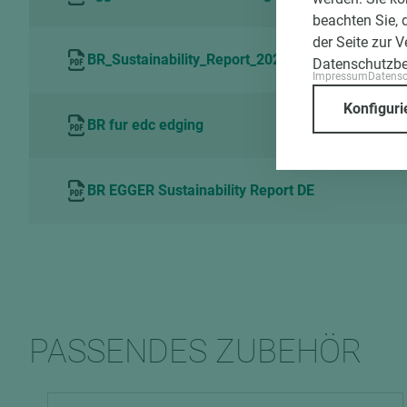
beachten Sie, 
der Seite zur 
BR_Sustainability_Report_2021_DE
Datenschutzb
Impressum
Datens
Konfiguri
BR fur edc edging
BR EGGER Sustainability Report DE
PASSENDES ZUBEHÖR