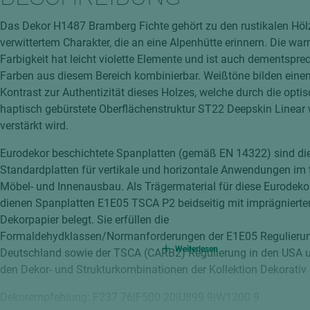
hochglänzend
atten
Das Dekor H1487 Bramberg Fichte gehört zu den rustikalen Höl
matt
ng
verwittertem Charakter, die an eine Alpenhütte erinnern. Die wa
Tischlerplatten
Farbigkeit hat leicht violette Elemente und ist auch dementspre
hichtet
Farben aus diesem Bereich kombinierbar. Weißtöne bilden ein
Sonderaufbauten
Kontrast zur Authentizität dieses Holzes, welche durch die optis
Stab--Stäbchenplatten
haptisch gebürstete Oberflächenstruktur ST22 Deepskin Linear 
edelfurniert
verstärkt wird.
ntflammbar
leicht
Eurodekor beschichtete Spanplatten (gemäß EN 14322) sind di
melaminbeschichtet
ds
Standardplatten für vertikale und horizontale Anwendungen im
Möbel- und Innenausbau. Als Trägermaterial für diese Eurodeko
schwer entflammbar
dienen Spanplatten E1E05 TSCA P2 beidseitig mit imprägniert
Dekorpapier belegt. Sie erfüllen die
Formaldehydklassen/Normanforderungen der E1E05 Regulierun
Weiterlesen
Deutschland sowie der TSCA (CARB2) Regulierung in den USA u
den Dekor- und Strukturkombinationen der Kollektion Dekorativ e
Dekorempfehlung: F237 76|F500 20|U899 9|W1200 9