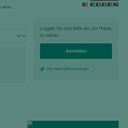
Spanplatten zementgebunden
zu sehen.
Sperrholz
Alle Partner anzeigen
Alle Partner anzeigen
Loggen Sie sich bitte ein, um Preise
zu sehen.
Anmelden
chtet
Zum Merkzettel hinzufügen