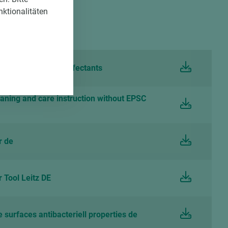
nktionalitäten
shinweise
tt Resistance Disinfectants
eaning and care instruction without EPSC
r de
 Tool Leitz DE
urfaces antibacteriell properties de