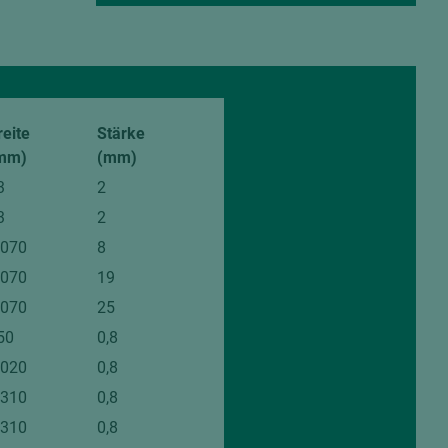
von den gezeigten
reite
Stärke
mm)
(mm)
3
2
3
2
.070
8
.070
19
.070
25
50
0,8
.020
0,8
.310
0,8
.310
0,8