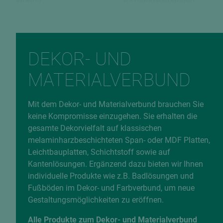
Rückseite
Verleimungsart
H1487 22
P2 / V20
EAN
DEKOR- UND
9010173837908
MATERIALVERBUND
Fehlerhafte Daten melden
Mit dem Dekor- und Materialverbund brauchen Sie
keine Kompromisse einzugehen. Sie erhalten die
gesamte Dekorvielfalt auf klassischen
melaminharzbeschichteten Span- oder MDF Platten,
Leichtbauplatten, Schichtstoff sowie auf
Kantenlösungen. Ergänzend dazu bieten wir Ihnen
individuelle Produkte wie z.B. Badlösungen und
Fußböden im Dekor- und Farbverbund, um neue
Gestaltungsmöglichkeiten zu eröffnen.
Alle Produkte zum Dekor- und Materialverbund