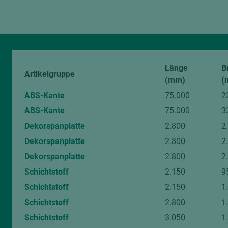
Bitte beachten Sie:
Holz ist ein Naturprodukt. Abweichungen in Farbe und Struktur 
digitalen Bildern sind unvermeidlich.
Von diesem Artikel können Muster angefragt werden.
Länge
B
Artikelgruppe
(mm)
(
ABS-Kante
75.000
2
ABS-Kante
75.000
3
Dekorspanplatte
2.800
2
Dekorspanplatte
2.800
2
Dekorspanplatte
2.800
2
Schichtstoff
2.150
9
Schichtstoff
2.150
1
Schichtstoff
2.800
1
Schichtstoff
3.050
1