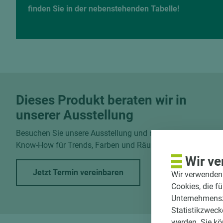
finden Sie in der nebenstehenden Tabelle!
Dieses Produkt beraten wir in
unserer Ausstellung
Besuchen Sie unsere Ausstellung und nutzen Sie unser
Know-How für Trends, Farben und Räume.
Wir ve
Jetzt Termin vereinbaren
Wir verwenden 
Cookies, die f
Unternehmenszi
Statistikzweck
werden. Sie kö