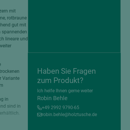
zern mit
rme, rotbraune
chend gut mit
en spannenden
ch lineare und
weiter
e
Haben Sie Fragen
 trockenen
r Variante
zum Produkt?
em
= beschichtete Plattenwerkstoffe
Ich helfe Ihnen gerne weiter
Robin Behle
g in
nd sind in
+49 2992 9790-65
rhältlich.
robin.behle@holztusche.de