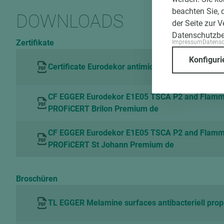
beachten Sie, 
DOWNLOADS
der Seite zur 
Datenschutzb
Zertifikate
Impressum
Datens
Konfiguri
Certificate Eurodekor antimicrobial Hohenstein
CF EGGER Eurodekor E1E05 TSCA P2 and Flam
PROFiCERT Brilon Premium de
CF EGGER Eurodekor E1E05 TSCA P2 and Flam
PROFiCERT St Johann Premium de
Broschüren
TL EGGER Melamine surfaces antibacteriell prop