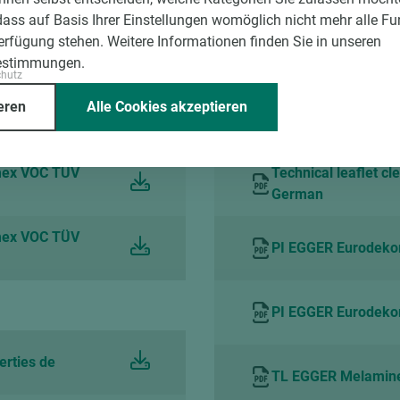
dass auf Basis Ihrer Einstellungen womöglich nicht mehr alle Fu
Verfügung stehen. Weitere Informationen finden Sie in unseren
estimmungen.
Verarbeitungs- und Nutzung
chutz
eren
Alle Cookies akzeptieren
 German
Technisches Merkbla
mex VOC TÜV
Technical leaflet cl
German
mex VOC TÜV
PI EGGER Eurodeko
PI EGGER Eurodekor
erties de
TL EGGER Melamine s