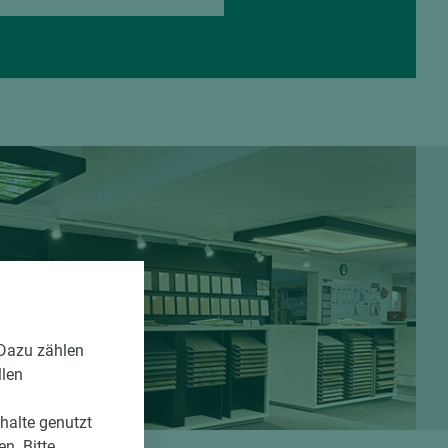
 Dazu zählen
llen
nhalte genutzt
n. Bitte