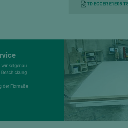
TD EGGER E1E05 TS
rvice
d winkelgenau
e Beschickung
g der Fixmaße