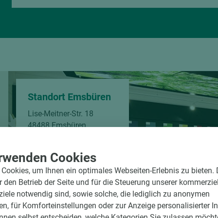
Standort Emsbüren
Lise-Meitner-Str. 18
48488 Emsbüren
Telefon:
+49 2553 9374-0
rwenden Cookies
Öffnungszeiten
Cookies, um Ihnen ein optimales Webseiten-Erlebnis zu bieten.
Mo-Fr
07:30-17:00 Uhr
ür den Betrieb der Seite und für die Steuerung unserer kommerzie
ele notwendig sind, sowie solche, die lediglich zu anonymen
en, für Komforteinstellungen oder zur Anzeige personalisierter I
nnen selbst entscheiden, welche Kategorien Sie zulassen möchte