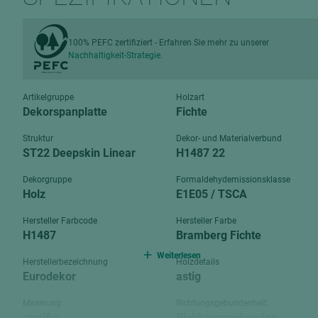
Verbundpl
grundierfolienbeschichtet
Verpacku
hochglänzend
100% PEFC zertifiziert - Erfahren Sie mehr zu unserer
biegbar
Nachhaltigkeit-Strategie.
leicht
dekorbesc
matt
leicht
Artikelgruppe
Holzart
roh
Dekorspanplatte
Fichte
roh
schwer entflammbar
Struktur
Dekor- und Materialverbund
schwer e
ST22 Deepskin Linear
H1487 22
Trockenbau
UPB Boar
Dekorgruppe
Formaldehydemissionsklasse
Gipsfaserplatten
Holz
E1E05 / TSCA
Norit-Platten
Hersteller Farbcode
Hersteller Farbe
H1487
Bramberg Fichte
Weiterlesen
Herstellerbezeichnung
Holzdetails
Eurodekor
astig
Maserung
Richtungsgebundenheit
streifig
Richtungsgebunden