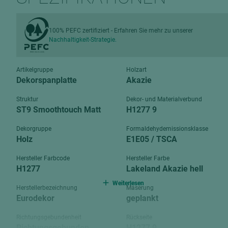
Verbundpl
grundierfolienbeschichtet
Verpacku
hochglänzend
100% PEFC zertifiziert - Erfahren Sie mehr zu unserer
biegbar
Nachhaltigkeit-Strategie.
leicht
dekorbesc
matt
leicht
Artikelgruppe
Holzart
roh
Dekorspanplatte
Akazie
roh
schwer entflammbar
Struktur
Dekor- und Materialverbund
schwer e
ST9 Smoothtouch Matt
H1277 9
Trockenbau
UPB Boar
Dekorgruppe
Formaldehydemissionsklasse
Gipsfaserplatten
Holz
E1E05 / TSCA
Norit-Platten
Hersteller Farbcode
Hersteller Farbe
H1277
Lakeland Akazie hell
Weiterlesen
Herstellerbezeichnung
Maserung
Eurodekor
geplankt
Richtungsgebundenheit
Rückseite
Richtungsgebunden
H1277 9