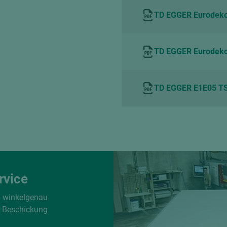
TD EGGER Eurodeko
TD EGGER Eurodeko
TD EGGER E1E05 TS
rvice
d winkelgenau
e Beschickung