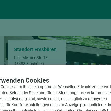
Standort Emsbüren
Lise-Meitner-Str. 18
48488 Emsbüren
Telefon:
+49 2553 9374-0
rwenden Cookies
Öffnungszeiten
Cookies, um Ihnen ein optimales Webseiten-Erlebnis zu bieten.
Mo-Fr
07:30-17:00 Uhr
ür den Betrieb der Seite und für die Steuerung unserer kommerzie
ele notwendig sind, sowie solche, die lediglich zu anonymen
en, für Komforteinstellungen oder zur Anzeige personalisierter I
nnen selbst entscheiden, welche Kategorien Sie zulassen möchte