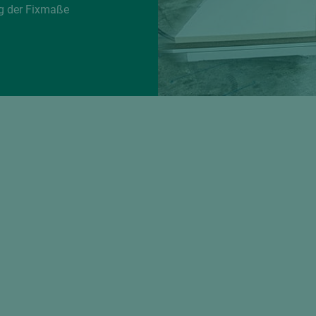
g der Fixmaße