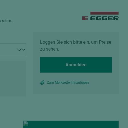
Spanplatten zementgebunden
Sperrholz
Alle Partner anzeigen
Alle Partner anzeigen
zu sehen.
Loggen Sie sich bitte ein, um Preise
zu sehen.
chtet
Anmelden
Zum Merkzettel hinzufügen