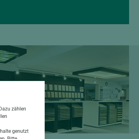
 Dazu zählen
llen
nhalte genutzt
n. Bitte