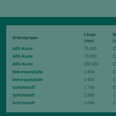
Bitte beachten Sie:
Holz ist ein Naturprodukt. Abweichungen in Farbe und Struktur 
gezeigten digitalen Bildern sind unvermeidlich.
Von diesem Artikel können Muster angefragt werden.
Länge
B
Artikelgruppe
(mm)
(
ABS-Kante
75.000
2
ABS-Kante
75.000
2
ABS-Kante
200.000
2
Dekorspanplatte
2.800
2
Dekorspanplatte
2.800
2
Schichtstoff
2.150
9
Schichtstoff
2.800
1
Schichtstoff
3.050
1