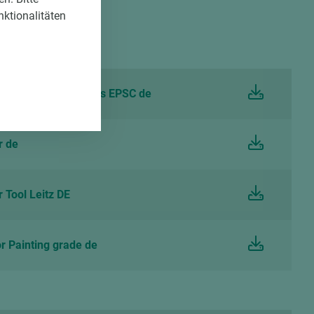
nktionalitäten
shinweise
and care instructions EPSC de
r de
 Tool Leitz DE
 Painting grade de