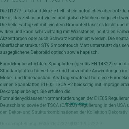
hochglänzend
atten
Die H1277 Lakeland Akazie hell ist ein natürliches aber trotzde
matt
ng
Dekor, das zeitlos auf vielen und großen Flächen eingesetzt we
Tischlerplatten
Die helle Farbigkeit mit leichtem Grauanteil lässt es leicht und
hichtet
wirken und kann sehr vielfältig mit Weisstönen, neutralen Farbe
Sonderaufbauten
Akzentfarben oder auch Schwarz kombiniert werden. Die neutra
Stab--Stäbchenplatten
Oberflächenstruktur ST9 Smoothtouch Matt unterstützt das seh
edelfurniert
ausgeglichene Dekorbild optisch sowie haptisch.
ntflammbar
leicht
Eurodekor beschichtete Spanplatten (gemäß EN 14322) sind di
melaminbeschichtet
ds
Standardplatten für vertikale und horizontale Anwendungen im
Möbel- und Innenausbau. Als Trägermaterial für diese Eurodeko
schwer entflammbar
dienen Spanplatten E1E05 TSCA P2 beidseitig mit imprägniert
Dekorpapier belegt. Sie erfüllen die
Formaldehydklassen/Normanforderungen der E1E05 Regulierun
Weiterlesen
Deutschland sowie der TSCA (CARB2) Regulierung in den USA u
den Dekor- und Strukturkombinationen der Kollektion Dekorativ e
Dekorempfehlung: F635 76|U232 9|U311 9|U727 9