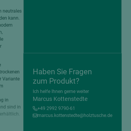
m neutrales
rden kann.
 modern
n,
le
r
e
Haben Sie Fragen
 trockenen
r Variante
zum Produkt?
em
= beschichtete Plattenwerkstoffe
Ich helfe Ihnen gerne weiter
Marcus Kottenstedte
g in
nd sind in
+49 2992 9790-61
rhältlich.
marcus.kottenstedte@holztusche.de