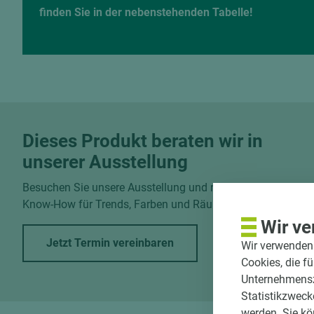
finden Sie in der nebenstehenden Tabelle!
Dieses Produkt beraten wir in
unserer Ausstellung
Besuchen Sie unsere Ausstellung und nutzen Sie unser
Know-How für Trends, Farben und Räume.
Wir ve
Jetzt Termin vereinbaren
Wir verwenden 
Cookies, die f
Unternehmenszi
Statistikzweck
werden. Sie kö