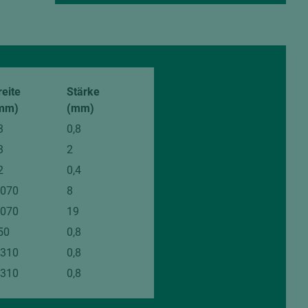
von den
reite
Stärke
mm)
(mm)
3
0,8
3
2
2
0,4
.070
8
.070
19
50
0,8
.310
0,8
.310
0,8