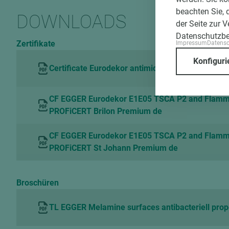
beachten Sie, 
DOWNLOADS
der Seite zur 
Datenschutzb
Zertifikate
Impressum
Datens
Konfiguri
Certificate Eurodekor antimicrobial Hohenstein
CF EGGER Eurodekor E1E05 TSCA P2 and Flam
PROFiCERT Brilon Premium de
CF EGGER Eurodekor E1E05 TSCA P2 and Flam
PROFiCERT St Johann Premium de
Broschüren
TL EGGER Melamine surfaces antibacteriell prop