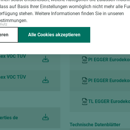
dass auf Basis Ihrer Einstellungen womöglich nicht mehr alle Fu
Verfügung stehen. Weitere Informationen finden Sie in unseren
estimmungen.
Verarbeitungs- und Nutzung
chutz
eren
Alle Cookies akzeptieren
 German
TL EGGER Cleaning 
mex VOC TÜV
PI EGGER Eurodeko
mex VOC TÜV
PI EGGER Eurodekor
TL EGGER Eurodekor
erties de
Technische Datenblätter