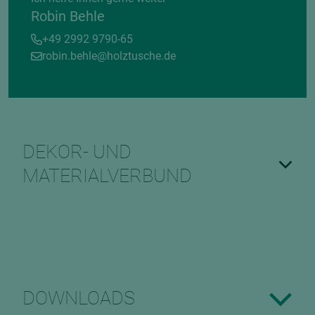
Robin Behle
+49 2992 9790-65
robin.behle@holztusche.de
DEKOR- UND
MATERIALVERBUND
DOWNLOADS