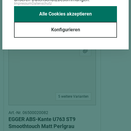
Impressum
Datenschutz
Alle Cookies akzeptieren
PASSENDES ZUBEHÖR
Konfigurieren
5 weitere Varianten
Art.-Nr. 06500020082
EGGER ABS-Kante U763 ST9
Smoothtouch Matt Perlgrau