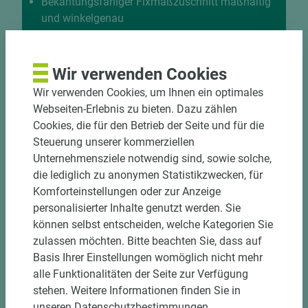
Bekantungsfähiger Fixmaßzuschnitt maßhaltig
und winkelgenau
Hohe und präzise Leistung durch
halbautomatische Beschickung
Einzelteiletikettierung auf Wunsch möglich
Wir verwenden Cookies
Materialschonende und kundengerechte
Wir verwenden Cookies, um Ihnen ein optimales
Verpackung der Fixmaße
Webseiten-Erlebnis zu bieten. Dazu zählen
Cookies, die für den Betrieb der Seite und für die
Jetzt Zuschnitt anfragen
Steuerung unserer kommerziellen
Unternehmensziele notwendig sind, sowie solche,
die lediglich zu anonymen Statistikzwecken, für
Komforteinstellungen oder zur Anzeige
personalisierter Inhalte genutzt werden. Sie
können selbst entscheiden, welche Kategorien Sie
zulassen möchten. Bitte beachten Sie, dass auf
Basis Ihrer Einstellungen womöglich nicht mehr
alle Funktionalitäten der Seite zur Verfügung
stehen. Weitere Informationen finden Sie in
unseren Datenschutzbestimmungen.