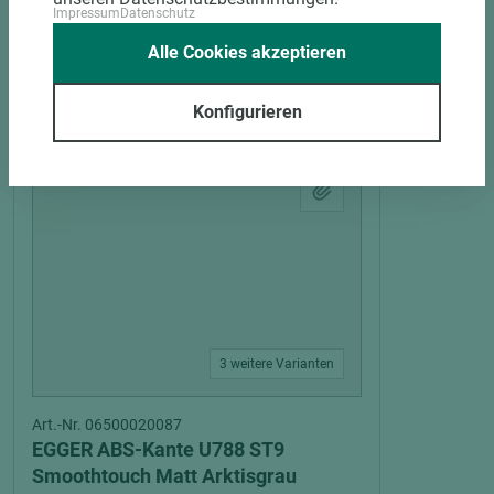
Impressum
Datenschutz
Alle Cookies akzeptieren
PASSENDES ZUBEHÖR
Konfigurieren
3 weitere Varianten
Art.-Nr. 06500020087
EGGER ABS-Kante U788 ST9
Smoothtouch Matt Arktisgrau