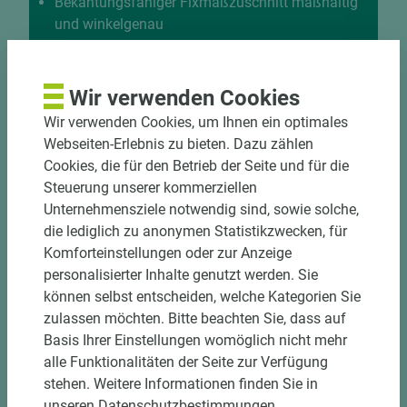
Bekantungsfähiger Fixmaßzuschnitt maßhaltig
und winkelgenau
Hohe und präzise Leistung durch
halbautomatische Beschickung
Einzelteiletikettierung auf Wunsch möglich
Wir verwenden Cookies
Materialschonende und kundengerechte
Wir verwenden Cookies, um Ihnen ein optimales
Verpackung der Fixmaße
Webseiten-Erlebnis zu bieten. Dazu zählen
Cookies, die für den Betrieb der Seite und für die
Jetzt Zuschnitt anfragen
Steuerung unserer kommerziellen
Unternehmensziele notwendig sind, sowie solche,
die lediglich zu anonymen Statistikzwecken, für
Komforteinstellungen oder zur Anzeige
personalisierter Inhalte genutzt werden. Sie
können selbst entscheiden, welche Kategorien Sie
zulassen möchten. Bitte beachten Sie, dass auf
Basis Ihrer Einstellungen womöglich nicht mehr
alle Funktionalitäten der Seite zur Verfügung
stehen. Weitere Informationen finden Sie in
unseren Datenschutzbestimmungen.