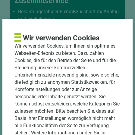
Zuschnittservice
Bekantungsfähiger Fixmaßzuschnitt maßhaltig
und winkelgenau
Hohe und präzise Leistung durch
halbautomatische Beschickung
Wir verwenden Cookies
Einzelteiletikettierung auf Wunsch möglich
Wir verwenden Cookies, um Ihnen ein optimales
Materialschonende und kundengerechte
Webseiten-Erlebnis zu bieten. Dazu zählen
Verpackung der Fixmaße
Cookies, die für den Betrieb der Seite und für die
Steuerung unserer kommerziellen
Jetzt Zuschnitt anfragen
Unternehmensziele notwendig sind, sowie solche,
die lediglich zu anonymen Statistikzwecken, für
Komforteinstellungen oder zur Anzeige
personalisierter Inhalte genutzt werden. Sie
können selbst entscheiden, welche Kategorien Sie
zulassen möchten. Bitte beachten Sie, dass auf
Basis Ihrer Einstellungen womöglich nicht mehr
alle Funktionalitäten der Seite zur Verfügung
stehen. Weitere Informationen finden Sie in