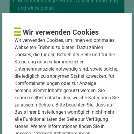
Bekantungsfähiger Fixmaßzuschnitt maßhaltig
und winkelgenau
Hohe und präzise Leistung durch
halbautomatische Beschickung
Einzelteiletikettierung auf Wunsch möglich
Wir verwenden Cookies
Materialschonende und kundengerechte
Wir verwenden Cookies, um Ihnen ein optimales
Verpackung der Fixmaße
Webseiten-Erlebnis zu bieten. Dazu zählen
Cookies, die für den Betrieb der Seite und für die
Jetzt Zuschnitt anfragen
Steuerung unserer kommerziellen
Unternehmensziele notwendig sind, sowie solche,
die lediglich zu anonymen Statistikzwecken, für
Komforteinstellungen oder zur Anzeige
personalisierter Inhalte genutzt werden. Sie
können selbst entscheiden, welche Kategorien Sie
zulassen möchten. Bitte beachten Sie, dass auf
Basis Ihrer Einstellungen womöglich nicht mehr
alle Funktionalitäten der Seite zur Verfügung
stehen. Weitere Informationen finden Sie in
unseren Datenschutzbestimmungen.