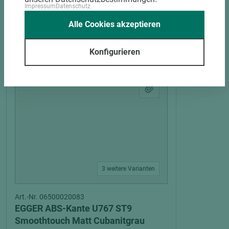
Impressum
Datenschutz
Alle Cookies akzeptieren
PASSENDES ZUBEHÖR
Konfigurieren
3 weitere Varianten
Art.-Nr. 06500020083
EGGER ABS-Kante U767 ST9
Smoothtouch Matt Cubanitgrau