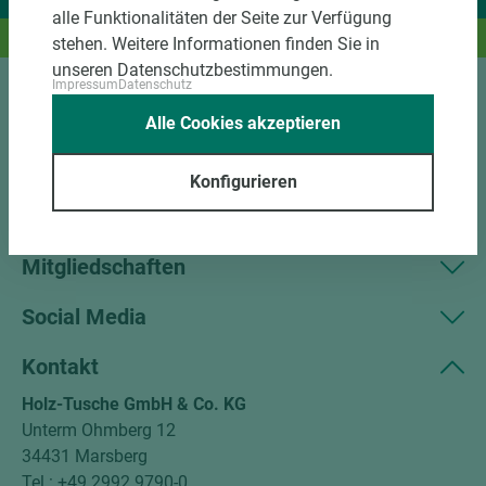
alle Funktionalitäten der Seite zur Verfügung
Und das passende Holz dazu.
stehen. Weitere Informationen finden Sie in
unseren Datenschutzbestimmungen.
Impressum
Datenschutz
Sortiment
Alle Cookies akzeptieren
Kundenservice
Konfigurieren
Unternehmen
Mitgliedschaften
Social Media
Kontakt
Holz-Tusche GmbH & Co. KG
Unterm Ohmberg 12
34431 Marsberg
Tel.: +49 2992 9790-0