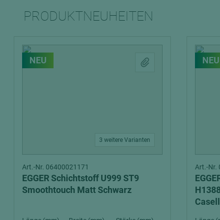
PRODUKTNEUHEITEN
NEU
NEU
3 weitere Varianten
Art.-Nr. 06400021171
Art.-Nr
EGGER Schichtstoff U999 ST9
EGGER
Smoothtouch Matt Schwarz
H1388
Casell