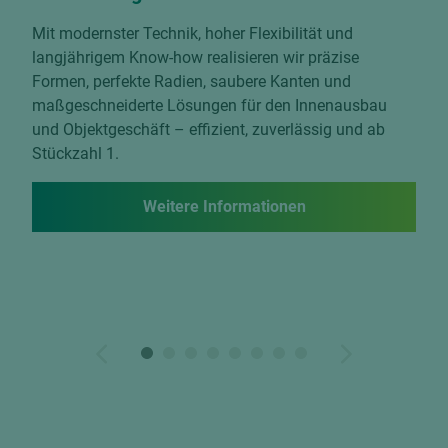
R
Mit modernster Technik, hoher Flexibilität und
langjährigem Know-how realisieren wir präzise
–
Si
Formen, perfekte Radien, saubere Kanten und
un
maßgeschneiderte Lösungen für den Innenausbau
tr
und Objektgeschäft – effizient, zuverlässig und ab
Ho
Stückzahl 1.
nen
Weitere Informationen