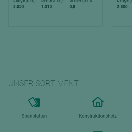
Länge (mm)
Breite (mm)
Stärke (mm)
Länge 
3.050
1.310
0,8
2.800
UNSER SORTIMENT
Spanplatten
Konstruktionsholz