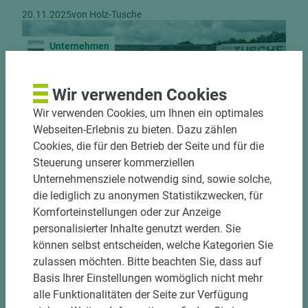
20.11.2025
von Holz-Tusche
Unternehmen
Wir verwenden Cookies
Wir verwenden Cookies, um Ihnen ein optimales
Webseiten-Erlebnis zu bieten. Dazu zählen
Cookies, die für den Betrieb der Seite und für die
SPATENSTICH IN EMSBÜREN
Steuerung unserer kommerziellen
Unternehmensziele notwendig sind, sowie solche,
Wir wachsen weiter.
die lediglich zu anonymen Statistikzwecken, für
|
23.07.2025
von Holz-Tusche
4 Minuten
Komforteinstellungen oder zur Anzeige
personalisierter Inhalte genutzt werden. Sie
Produktvorstellung
können selbst entscheiden, welche Kategorien Sie
zulassen möchten. Bitte beachten Sie, dass auf
Basis Ihrer Einstellungen womöglich nicht mehr
alle Funktionalitäten der Seite zur Verfügung