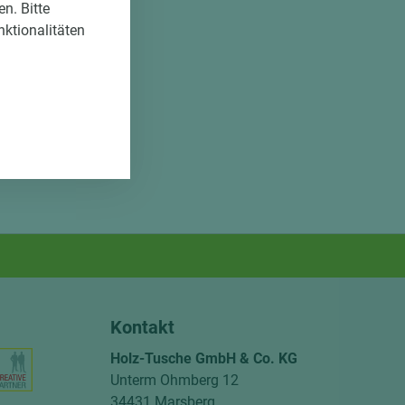
n. Bitte
nktionalitäten
Kontakt
Holz-Tusche GmbH & Co. KG
Unterm Ohmberg 12
34431 Marsberg