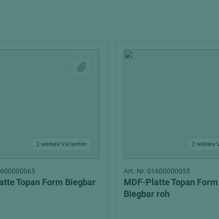
Interieur
tionsvollholz
Echtlack
Schalung
Zubehör
Stahl
ten
ztüren
Weißlack
Multiplexplatten
lemente
Sieb-Film Fahrzeugbau
Verbundelemente
hichtet
edelfurniert
rbt
melamin/phenol beschi
olienbeschichtet
schwer entflammbar
2 weitere Varianten
Schichtstoffplatten
2 weitere 
ntflammbar
Gegenzug
01600000065
Art.-Nr. 01600000055
t
Verbundplatten
tte Topan Form Biegbar
MDF-Platte Topan Form
dekorbeschichtet
Biegbar roh
durchgefärbt
elemente