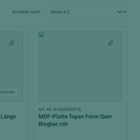
Spanplatten zementgebunden
Sperrholz
Sortieren nach
Alle Partner anzeigen
Alle Partner anzeigen
chtet
Varianten
Art.-Nr. 01600000078
 Längs
MDF-Platte Topan Form Quer
Biegbar roh