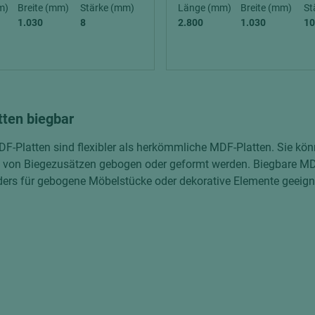
hochglänzend
atten
m)
Breite (mm)
Stärke (mm)
Länge (mm)
Breite (mm)
St
1.030
8
2.800
1.030
10
matt
ng
Tischlerplatten
hichtet
Sonderaufbauten
Stab--Stäbchenplatten
ten biegbar
edelfurniert
ntflammbar
F-Platten sind flexibler als herkömmliche MDF-Platten. Sie kön
leicht
 von Biegezusätzen gebogen oder geformt werden. Biegbare MDF-
melaminbeschichtet
ds
ers für gebogene Möbelstücke oder dekorative Elemente geeign
schwer entflammbar