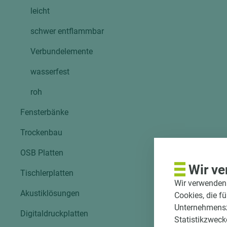
leicht
schwer entflammbar
Verbundelemente
wasserfest
roh
Fensterbänke
Trockenbau
OSB Platten
Wir ve
Tischlerplatten
Wir verwenden 
Akustiklösungen
Cookies, die f
Unternehmenszi
Digitaldruckplatten
Statistikzweck