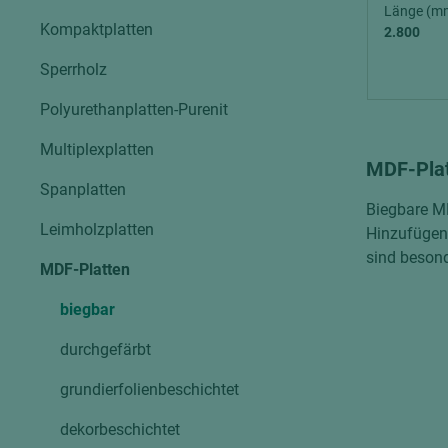
Verbundpl
Länge (m
grundierfolienbeschichtet
Kompaktplatten
2.800
Verpacku
hochglänzend
Sperrholz
biegbar
leicht
dekorbesc
Polyurethanplatten-Purenit
matt
leicht
Multiplexplatten
roh
MDF-Plat
roh
schwer entflammbar
Spanplatten
schwer e
Biegbare MD
Leimholzplatten
Trockenbau
Hinzufügen
UPB Boar
sind besond
Gipsfaserplatten
MDF-Platten
Norit-Platten
biegbar
durchgefärbt
grundierfolienbeschichtet
dekorbeschichtet