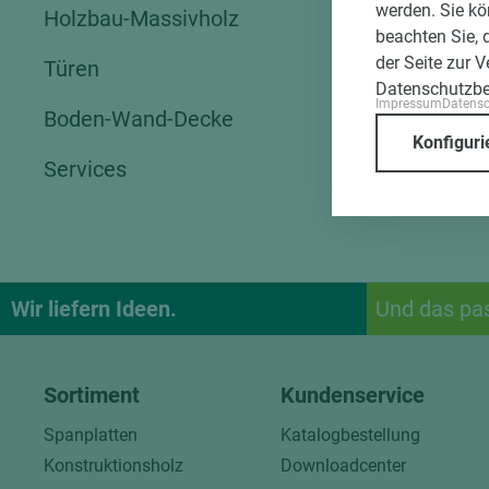
werden. Sie kö
Holzbau-Massivholz
beachten Sie, 
der Seite zur 
Türen
Datenschutzb
Impressum
Datens
Boden-Wand-Decke
Konfiguri
Services
Wir liefern Ideen.
Und das pa
Sortiment
Kundenservice
Spanplatten
Katalogbestellung
Konstruktionsholz
Downloadcenter