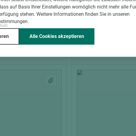
ll® Leichtbeton-
Fermacell® Leichtbeton
dass auf Basis Ihrer Einstellungen womöglich nicht mehr alle Fu
te Powerpanel H2O
Bauplatte Powerpanel 
Verfügung stehen. Weitere Informationen finden Sie in unseren
grau
zementgrau
estimmungen.
chutz
m)
Breite (mm)
Stärke (mm)
Länge (mm)
Breite (mm)
St
eren
Alle Cookies akzeptieren
1.250
12,5
3.010
1.250
12