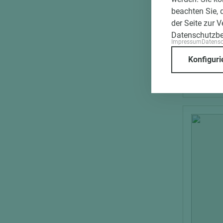
Fermace
beachten Sie, 
Bauplat
der Seite zur 
zement
Datenschutzb
Impressum
Datens
Länge (m
Konfiguri
2.600