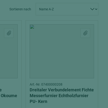
Spanplatten zementgebunden
Sperrholz
Sortieren nach
Alle Partner anzeigen
Alle Partner anzeigen
chtet
Art.-Nr. 07400000208
e
Dreitaler Verbundelement Fichte
4 Okoume
Messerfurnier Echtholzfurnier
PU- Kern