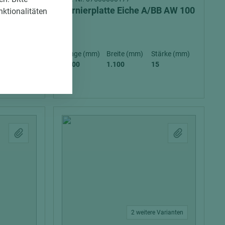
-
Furnierplatte Eiche A/BB AW 100
nktionalitäten
H2O
ärke (mm)
Länge (mm)
Breite (mm)
Stärke (mm)
,5
2.200
1.100
15
2 weitere Varianten