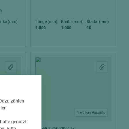
n
ärke (mm)
Länge (mm)
Breite (mm)
Stärke (mm)
1.500
1.000
10
 Dazu zählen
llen
Varianten
1 weitere Variante
nhalte genutzt
n. Bitte
Art.-Nr. 07500000177