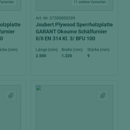
Varianten
11 weitere Varianten
Art.-Nr. 07500000299
olzplatte
Joubert Plywood Sperrholzplatte
urnier
GARANT Okoume Schälfurnier
00
II/II EN 314 Kl. 3/ BFU 100
ärke (mm)
Länge (mm)
Breite (mm)
Stärke (mm)
2.500
1.220
9