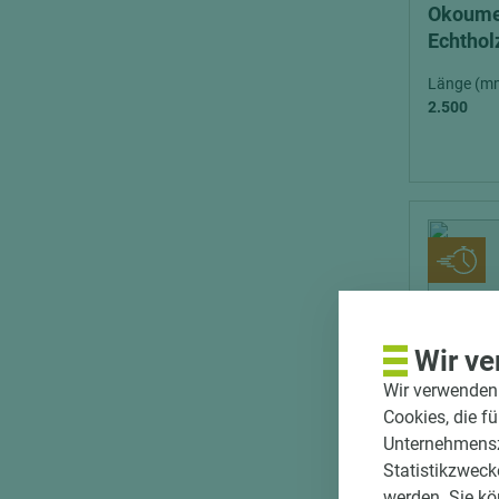
Okoume
Echthol
Länge (m
2.500
Wir ve
Wir verwenden 
Cookies, die f
Unternehmenszi
Statistikzweck
werden. Sie kö
Art.-Nr. 