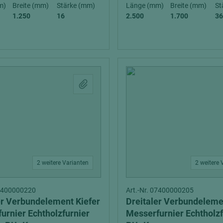
hochglänzend
atten
m)
Breite (mm)
Stärke (mm)
Länge (mm)
Breite (mm)
St
1.250
16
2.500
1.700
36
matt
ng
Tischlerplatten
hichtet
Sonderaufbauten
Stab--Stäbchenplatten
edelfurniert
ntflammbar
leicht
melaminbeschichtet
ds
schwer entflammbar
2 weitere Varianten
2 weitere 
07400000220
Art.-Nr. 07400000205
er Verbundelement Kiefer
Dreitaler Verbundeleme
urnier Echtholzfurnier
Messerfurnier Echtholzf