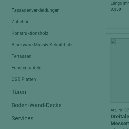
Verbundpl
Länge (m
grundierfolienbeschichtet
3.350
Fassadenverkleidungen
Verpacku
hochglänzend
Zubehör
biegbar
leicht
dekorbesc
Konstruktionsholz
matt
leicht
Blockware-Massiv-Schnittholz
roh
roh
schwer entflammbar
Terrassen
schwer e
Trockenbau
Fensterkanteln
UPB Boar
Gipsfaserplatten
OSB Platten
Norit-Platten
Türen
Boden-Wand-Decke
Art.-Nr. 
Dreital
Services
Messerf