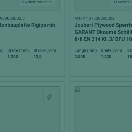
2 weitere Varianten
11 weitere 
07900000002.3
Art.-Nr. 07500000302
tonbauplatte Rigips roh
Joubert Plywood Sperrh
GARANT Okoume Schälf
II/II EN 314 Kl. 3/ BFU 1
m)
Breite (mm)
Stärke (mm)
Länge (mm)
Breite (mm)
St
1.250
12,5
2.500
1.220
18