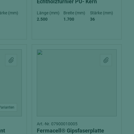
Echtholzfurnier PU- Kern
ärke (mm)
Länge (mm)
Breite (mm)
Stärke (mm)
2.500
1.700
36
Varianten
Art.-Nr. 07900010005
nt
Fermacell® Gipsfaserplatte