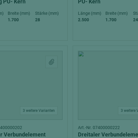
ig PU- Kern
PU- Kern
m)
Breite (mm)
Stärke (mm)
Länge (mm)
Breite (mm)
St
1.700
28
2.500
1.700
24
3 weitere Varianten
3 weitere 
07400000202
Art.-Nr. 07400000222
er Verbundelement
Dreitaler Verbundeleme