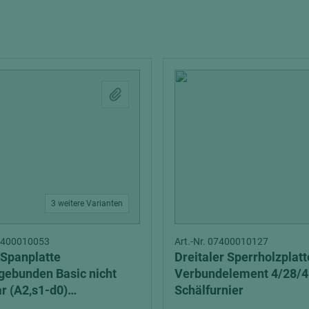
Interieur
tionsvollholz
Echtlack
Schalung
Zubehör
Stahl
ten
ztüren
Weißlack
Multiplexplatten
lemente
Sieb-Film Fahrzeugbau
Verbundelemente
hichtet
edelfurniert
rbt
melamin/phenol beschi
olienbeschichtet
schwer entflammbar
3 weitere Varianten
Schichtstoffplatten
ntflammbar
Gegenzug
01400010053
Art.-Nr. 07400010127
t
Verbundplatten
Spanplatte
Dreitaler Sperrholzplatt
dekorbeschichtet
ebunden Basic nicht
Verbundelement 4/28/
r (A2,s1-d0)
Schälfurnier
durchgefärbt
elemente
liffen