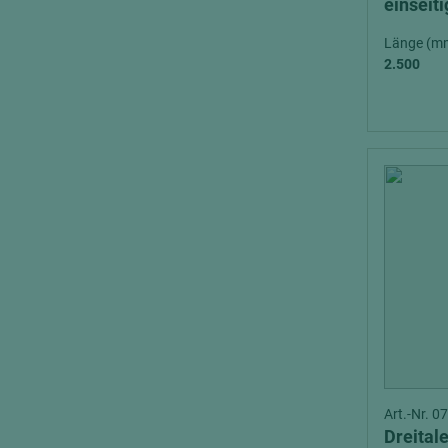
einseit
Länge (m
2.500
Art.-Nr. 
Dreital