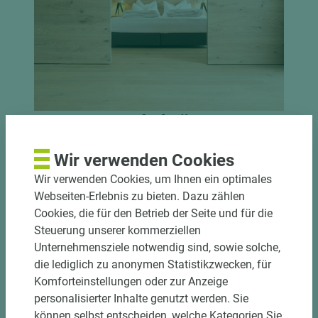
Doors – Naturholztüren
Admonter Holztüren sind der Eingang in
Wir verwenden Cookies
besondere Lebensräume. In den neuen
Wir verwenden Cookies, um Ihnen ein optimales
hochwertigen Naturholztüren finden Designs aus
Webseiten-Erlebnis zu bieten. Dazu zählen
den Kategorien FLOORs und ELEMENTs Platz.
Cookies, die für den Betrieb der Seite und für die
Diese sind individuell nach Maß im gewünschten
Steuerung unserer kommerziellen
Design gefertigt und mit allem Komfort und in
Unternehmensziele notwendig sind, sowie solche,
jener liebevollen Verarbeitung und Qualität
die lediglich zu anonymen Statistikzwecken, für
versehen, die sich mit dem Namen Admonter
Komforteinstellungen oder zur Anzeige
auftut.
personalisierter Inhalte genutzt werden. Sie
können selbst entscheiden, welche Kategorien Sie