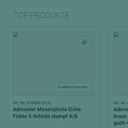
TOP-PRODUKTE
4 weitere Varianten
Art.-Nr. 07800010132
Art.-Nr
Admonter Massivplatte Eiche
Admon
Fichte 5-Schicht stumpf A/B
braun 
geölt 