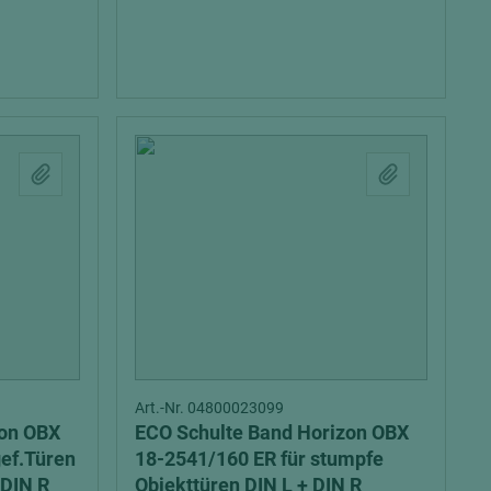
Art.-Nr. 04800023099
zon OBX
ECO Schulte Band Horizon OBX
18-2541/160 ER für stumpfe
 DIN R
Objekttüren DIN L + DIN R