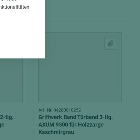
nktionalitäten
Art.-Nr. 04200010252
2-tlg.
Griffwerk Band Türband 3-tlg.
ge
AXUM 9300 für Holzzarge
Kaschmirgrau