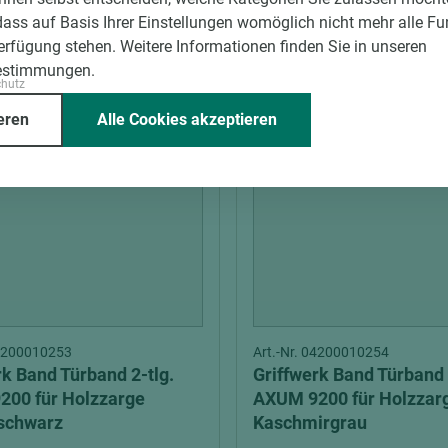
DIN L + DIN R
dass auf Basis Ihrer Einstellungen womöglich nicht mehr alle Fu
Verfügung stehen. Weitere Informationen finden Sie in unseren
estimmungen.
chutz
eren
Alle Cookies akzeptieren
04200010253
Art.-Nr. 04200010254
rk Band Türband 2-tlg.
Griffwerk Band Türband 
00 für Holzzarge
AXUM 9200 für Holzzar
schwarz
Kaschmirgrau