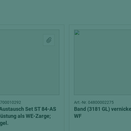
Interieur
tionsvollholz
Echtlack
Schalung
Zubehör
Stahl
ten
ztüren
Weißlack
Multiplexplatten
lemente
Sieb-Film Fahrzeugbau
Verbundelemente
hichtet
edelfurniert
rbt
melamin/phenol beschi
olienbeschichtet
schwer entflammbar
Schichtstoffplatten
ntflammbar
Gegenzug
04700010292
Art.-Nr. 04800002275
t
Verbundplatten
ustausch Set ST 84-AS
Band (3181 GL) vernick
dekorbeschichtet
üstung als WE-Zarge;
WF
gel.
durchgefärbt
elemente