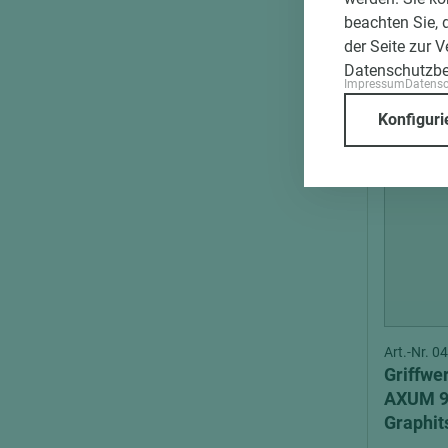
beachten Sie, 
der Seite zur 
Datenschutzb
Impressum
Datens
Konfiguri
Art.-Nr. 
Griffwe
AXUM 92
Graphit