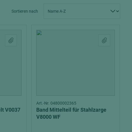
Spanplatten zementgebunden
Sperrholz
Sortieren nach
Alle Partner anzeigen
Alle Partner anzeigen
chtet
Art.-Nr. 04800002365
elt V0037
Band Mittelteil für Stahlzarge
V8000 WF