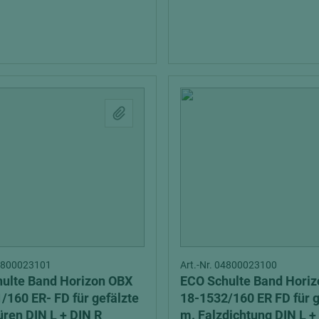
04800023101
Art.-Nr. 04800023100
ulte Band Horizon OBX
ECO Schulte Band Hori
/160 ER- FD für gefälzte
18-1532/160 ER FD für gef.Türen
üren DIN L + DIN R
m. Falzdichtung DIN L +