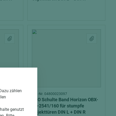
 Dazu zählen
Art.-Nr. 04800023097
llen
on OBX-
ECO Schulte Band Horizon OBX-
älzte
18-2541/160 für stumpfe
nhalte genutzt
htung
Objekttüren DIN L + DIN R
n. Bitte