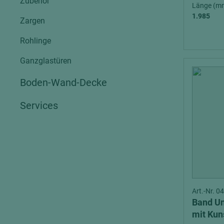
Zubehör
Verbundpl
Länge (m
grundierfolienbeschichtet
1.985
Zargen
Verpacku
hochglänzend
biegbar
Rohlinge
leicht
dekorbesc
Ganzglastüren
matt
leicht
roh
Boden-Wand-Decke
roh
schwer entflammbar
schwer e
Services
Trockenbau
UPB Boar
Gipsfaserplatten
Norit-Platten
Art.-Nr. 
Band Unt
mit Kun