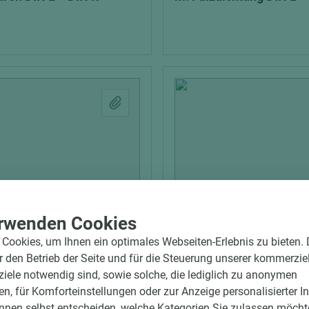
rwenden Cookies
Cookies, um Ihnen ein optimales Webseiten-Erlebnis zu bieten.
04800023095
Art.-Nr. 04800023096
ür den Betrieb der Seite und für die Steuerung unserer kommerzie
ulte Band Horizon OBX-
ECO Schulte Band Horiz
ele notwendig sind, sowie solche, die lediglich zu anonymen
/160 für gefälzte
18-1532/160-FD für gef
en, für Komforteinstellungen oder zur Anzeige personalisierter I
üren DIN L + DIN R
Objekttüren mit Falzdic
nnen selbst entscheiden, welche Kategorien Sie zulassen möchte