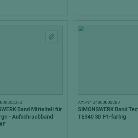
04800002370
Art.-Nr. 04800002280
ERK Band Mittelteil für
SIMONSWERK Band Tec
rge - Aufschraubband
TE340 3D F1-farbig
WF