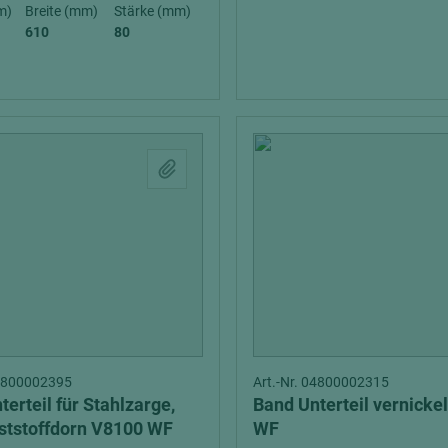
hochglänzend
atten
m)
Breite (mm)
Stärke (mm)
610
80
matt
ng
Tischlerplatten
hichtet
Sonderaufbauten
Stab--Stäbchenplatten
edelfurniert
ntflammbar
leicht
melaminbeschichtet
ds
schwer entflammbar
04800002395
Art.-Nr. 04800002315
erteil für Stahlzarge,
Band Unterteil vernicke
ststoffdorn V8100 WF
WF