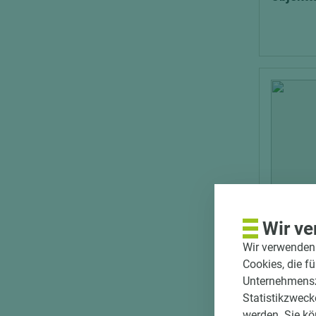
Wir ve
Wir verwenden 
Art.-Nr. 
Cookies, die f
ECO Sch
Unternehmenszi
18-1531
Statistikzweck
Objektt
werden. Sie kö