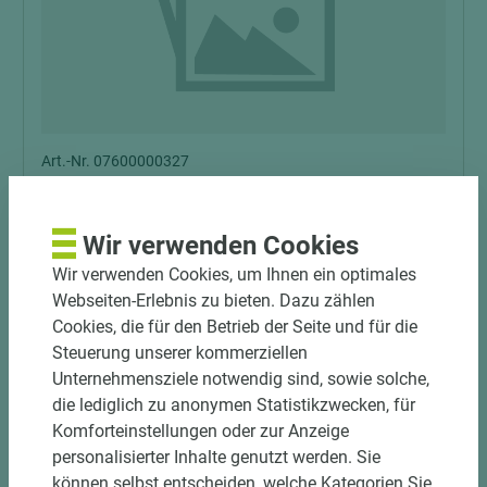
Art.-Nr. 07600000327
Dreitaler Sperrholzplatte Längsnut Eiche
Messerfurnier
Wir verwenden Cookies
Wir verwenden Cookies, um Ihnen ein optimales
Länge (mm)
Breite (mm)
Stärke (mm)
Webseiten-Erlebnis zu bieten. Dazu zählen
2.500
1.700
9
Cookies, die für den Betrieb der Seite und für die
Steuerung unserer kommerziellen
Unternehmensziele notwendig sind, sowie solche,
die lediglich zu anonymen Statistikzwecken, für
Komforteinstellungen oder zur Anzeige
personalisierter Inhalte genutzt werden. Sie
können selbst entscheiden, welche Kategorien Sie