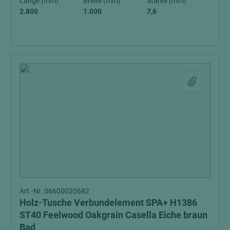
Länge (mm)
Breite (mm)
Stärke (mm)
2.800
1.000
7,6
Art.-Nr. 06600020682
Holz-Tusche Verbundelement SPA+ H1386
ST40 Feelwood Oakgrain Casella Eiche braun
Bad