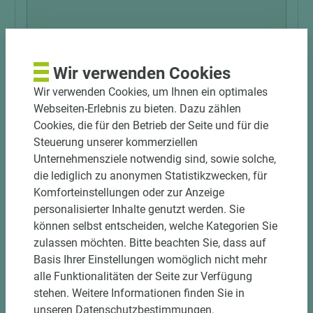
1 weitere Variante
Wir verwenden Cookies
Wir verwenden Cookies, um Ihnen ein optimales
Art.-Nr. 06600020691.1
Webseiten-Erlebnis zu bieten. Dazu zählen
Holz-Tusche Verbundelement SPA+ F243
Cookies, die für den Betrieb der Seite und für die
ST76 Mineral Rough Matt Candela Marmor
Steuerung unserer kommerziellen
hellgrau Bad
Unternehmensziele notwendig sind, sowie solche,
die lediglich zu anonymen Statistikzwecken, für
Länge (mm)
Breite (mm)
Stärke (mm)
Komforteinstellungen oder zur Anzeige
2.800
1.300
7,6
personalisierter Inhalte genutzt werden. Sie
können selbst entscheiden, welche Kategorien Sie
zulassen möchten. Bitte beachten Sie, dass auf
Basis Ihrer Einstellungen womöglich nicht mehr
alle Funktionalitäten der Seite zur Verfügung
stehen. Weitere Informationen finden Sie in
unseren Datenschutzbestimmungen.