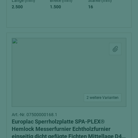
Länge (mm)
Breite (mm)
Stärke (mm)
2.500
1.500
16
2 weitere Varianten
Art.-Nr. 07500000168.1
Europlac Sperrholzplatte SPA-PLEX®
Hemlock Messerfurnier Echtholzfurnier
einseitig dicht gefügte Fichten Mittellage D4