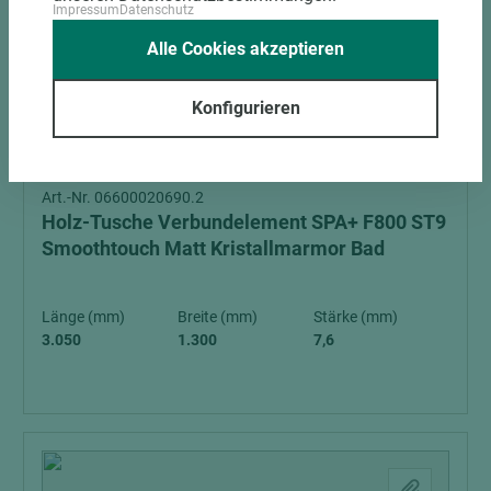
Impressum
Datenschutz
Alle Cookies akzeptieren
Konfigurieren
2 weitere Varianten
Art.-Nr. 06600020690.2
Holz-Tusche Verbundelement SPA+ F800 ST9
Smoothtouch Matt Kristallmarmor Bad
Länge (mm)
Breite (mm)
Stärke (mm)
3.050
1.300
7,6