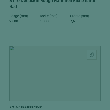
ST10 Deepskin Rough Hamilton Eiche natur
Bad
Länge (mm)
Breite (mm)
Stärke (mm)
2.800
1.300
7,6
Art.-Nr. 06600020684