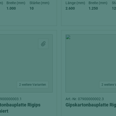
hochglänzend
atten
m)
Breite (mm)
Stärke (mm)
Länge (mm)
Breite (mm)
St
1.000
10
2.600
1.250
12
matt
ng
Tischlerplatten
hichtet
Sonderaufbauten
Stab--Stäbchenplatten
edelfurniert
ntflammbar
leicht
melaminbeschichtet
ds
schwer entflammbar
2 weitere Varianten
2 weitere 
07900000003.1
Art.-Nr. 07900000002.3
tonbauplatte Rigips
Gipskartonbauplatte Rig
iert