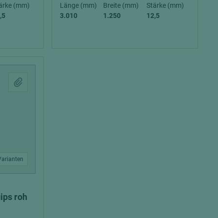
ärke (mm)
Länge (mm)
Breite (mm)
Stärke (mm)
,5
3.010
1.250
12,5
= beschichtete Plattenwerkstoffe
Varianten
ips roh