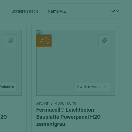
Spanplatten zementgebunden
Sperrholz
Sortieren nach
Alle Partner anzeigen
Alle Partner anzeigen
chtet
Varianten
2 weitere Varianten
Art.-Nr. 01400010048
-
Fermacell® Leichtbeton-
H2O
Bauplatte Powerpanel H2O
zementgrau