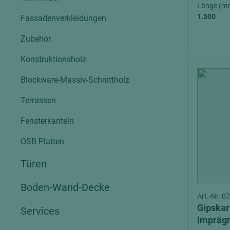
Verbundpl
Länge (m
grundierfolienbeschichtet
1.500
Fassadenverkleidungen
Verpacku
hochglänzend
Zubehör
biegbar
leicht
dekorbesc
Konstruktionsholz
matt
leicht
Blockware-Massiv-Schnittholz
roh
roh
schwer entflammbar
Terrassen
schwer e
Trockenbau
Fensterkanteln
UPB Boar
Gipsfaserplatten
OSB Platten
Norit-Platten
Türen
Boden-Wand-Decke
Art.-Nr. 
Gipskar
Services
imprägn