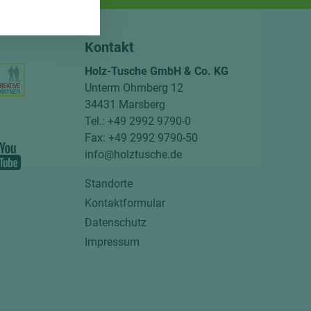
Kontakt
Holz-Tusche GmbH & Co. KG
Unterm Ohmberg 12
34431 Marsberg
Tel.: +49 2992 9790-0
Fax: +49 2992 9790-50
info@holztusche.de
Standorte
Kontaktformular
Datenschutz
Impressum