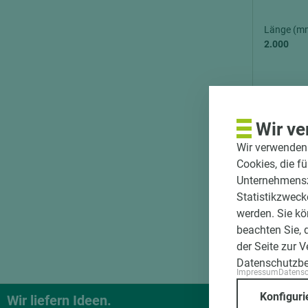
Länge (m
2.000
Wir ve
Putzträgerp
Wir verwenden 
beispielswe
Cookies, die f
Platten die
Unternehmenszi
Oberfläche 
Statistikzweck
beispielswe
werden. Sie kö
Fassaden od
beachten Sie, 
Oberfläche 
der Seite zur 
Datenschutzb
Impressum
Datens
Konfiguri
Wir liefern Ideen.
Und das pa