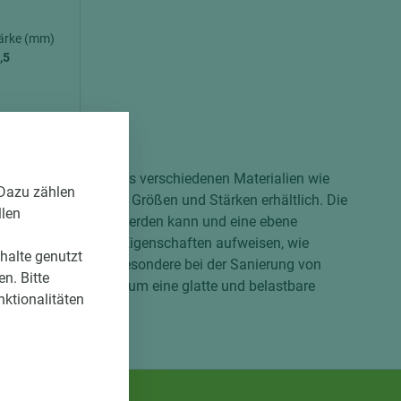
ärke (mm)
,5
 dienen. Sie werden aus verschiedenen Materialien wie
 Dazu zählen
 in unterschiedlichen Größen und Stärken erhältlich. Die
llen
chmäßig aufgetragen werden kann und eine ebene
n sie zudem weitere Eigenschaften aufweisen, wie
nhalte genutzt
platten werden insbesondere bei der Sanierung von
n. Bitte
fektive Möglichkeit, um eine glatte und belastbare
nktionalitäten