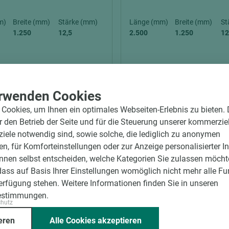
m)
Breite (mm)
Stärke (mm)
Länge (mm)
Breite (mm)
St
1.250
12,5
2.500
1.250
12
rwenden Cookies
latten sind Bauplatten, die als Untergrund für eine Putzschicht
Cookies, um Ihnen ein optimales Webseiten-Erlebnis zu bieten.
ise Holzfaser, Gipskarton oder Mineralwolle hergestellt und sind
ür den Betrieb der Seite und für die Steuerung unserer kommerzie
nen als Träger für den Putz und sorgen dafür, dass dieser glei
ele notwendig sind, sowie solche, die lediglich zu anonymen
entsteht. Je nach Material und Beschaffenheit der Platte könne
en, für Komforteinstellungen oder zur Anzeige personalisierter I
ise eine gute Wärmedämmung oder Schallisolierung. Putzträger
nnen selbst entscheiden, welche Kategorien Sie zulassen möchte
er im Innenbereich eingesetzt und bieten eine praktische und ef
dass auf Basis Ihrer Einstellungen womöglich nicht mehr alle Fu
zu schaffen.
Verfügung stehen. Weitere Informationen finden Sie in unseren
estimmungen.
chutz
eren
Alle Cookies akzeptieren
ssende Holz dazu.