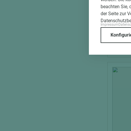
Heitz S
beachten Sie, 
der Seite zur 
Datenschutzb
Impressum
Datens
Länge (m
Konfiguri
50.000