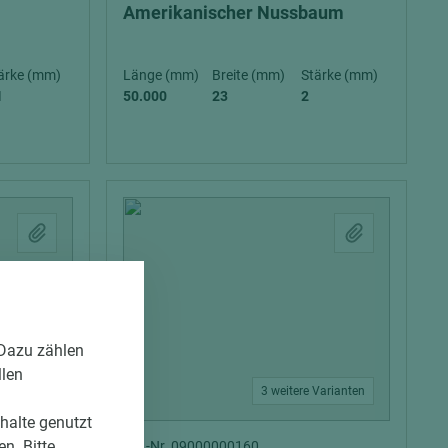
Amerikanischer Nussbaum
ärke (mm)
Länge (mm)
Breite (mm)
Stärke (mm)
1
50.000
23
2
 Dazu zählen
llen
Varianten
3 weitere Varianten
nhalte genutzt
n. Bitte
Art.-Nr. 09000000160