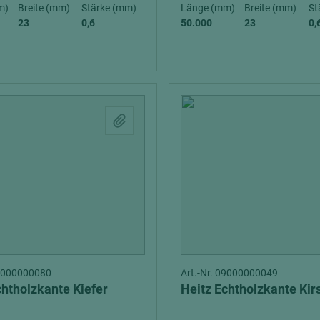
hochglänzend
atten
m)
Breite (mm)
Stärke (mm)
Länge (mm)
Breite (mm)
St
23
0,6
50.000
23
0,
matt
ng
Tischlerplatten
hichtet
Sonderaufbauten
Stab--Stäbchenplatten
edelfurniert
ntflammbar
leicht
melaminbeschichtet
ds
schwer entflammbar
09000000080
Art.-Nr. 09000000049
chtholzkante Kiefer
Heitz Echtholzkante Kir