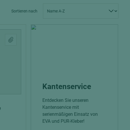
Spanplatten zementgebunden
Sperrholz
Sortieren nach
Alle Partner anzeigen
Alle Partner anzeigen
chtet
Kantenservice
Entdecken Sie unseren
Kantenservice mit
e
serienmäßigen Einsatz von
EVA und PUR-Kleber!