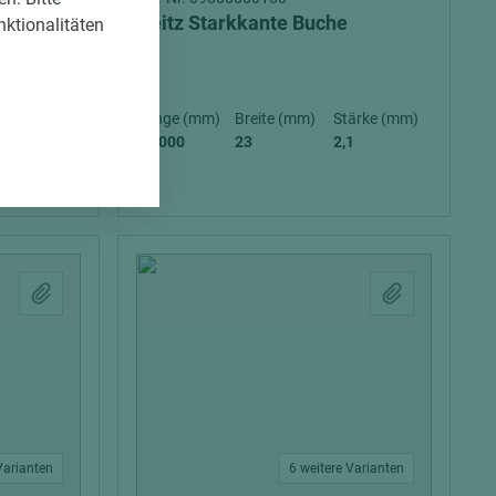
Heitz Starkkante Buche
nktionalitäten
ärke (mm)
Länge (mm)
Breite (mm)
Stärke (mm)
1
50.000
23
2,1
Varianten
6 weitere Varianten