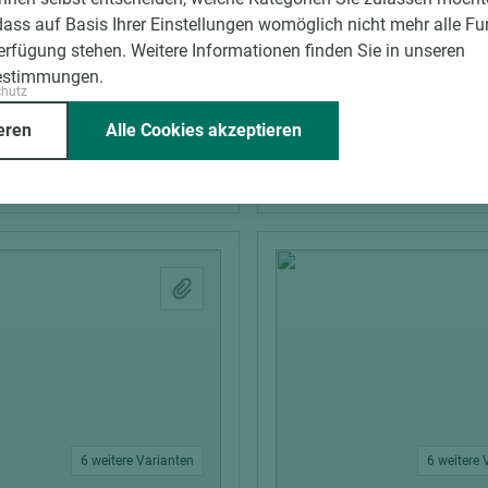
tarkkante Buche
Heitz Starkkante Buche
dass auf Basis Ihrer Einstellungen womöglich nicht mehr alle Fu
Verfügung stehen. Weitere Informationen finden Sie in unseren
estimmungen.
chutz
m)
Breite (mm)
Stärke (mm)
Länge (mm)
Breite (mm)
St
eren
Alle Cookies akzeptieren
42
2,1
50.000
31
2,
6 weitere Varianten
6 weitere 