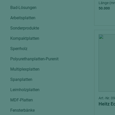
Verbundpl
Länge (m
grundierfolienbeschichtet
Bad-Lösungen
50.000
Verpacku
hochglänzend
Arbeitsplatten
biegbar
leicht
dekorbesc
Sonderprodukte
matt
leicht
Kompaktplatten
roh
roh
schwer entflammbar
Sperrholz
schwer e
Polyurethanplatten-Purenit
Trockenbau
UPB Boar
Gipsfaserplatten
Multiplexplatten
Norit-Platten
Spanplatten
Leimholzplatten
Art.-Nr. 
MDF-Platten
Heitz E
Fensterbänke