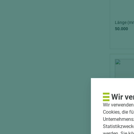
Länge (m
50.000
Wir ve
Wir verwenden 
Cookies, die f
Unternehmenszi
Statistikzweck
werden. Sie kö
Art.-Nr. 