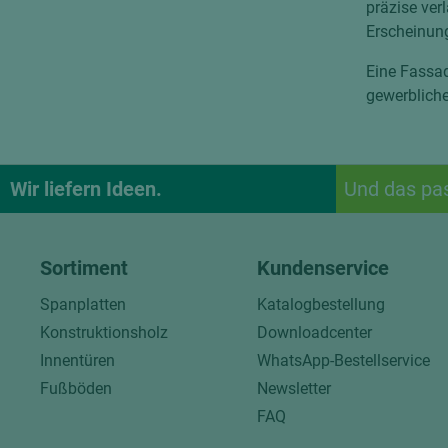
präzise ver
Erscheinung
Eine Fassad
gewerblich
Wir liefern Ideen.
Und das pa
Sortiment
Kundenservice
Spanplatten
Katalogbestellung
Konstruktionsholz
Downloadcenter
Innentüren
WhatsApp-Bestellservice
Fußböden
Newsletter
FAQ