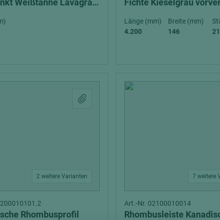
inkt Weißtanne Lavagrau
Fichte Kieselgrau vorve
u
m)
Länge (mm)
Breite (mm)
St
4.200
146
21
2 weitere Varianten
7 weitere 
02200010101.2
Art.-Nr. 02100010014
sche Rhombusprofil
Rhombusleiste Kanadis