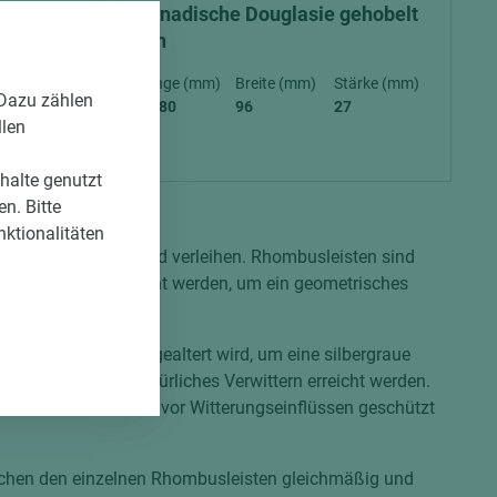
Kanadische Douglasie gehobelt
roh
ärke (mm)
Länge (mm)
Breite (mm)
Stärke (mm)
 Dazu zählen
5.180
96
27
llen
nhalte genutzt
n. Bitte
nktionalitäten
es Erscheinungsbild verleihen. Rhombusleisten sind
der Fassade angebracht werden, um ein geometrisches
 das Holz künstlich gealtert wird, um eine silbergraue
ung oder durch natürliches Verwittern erreicht werden.
da es durch die Patina vor Witterungseinflüssen geschützt
wischen den einzelnen Rhombusleisten gleichmäßig und