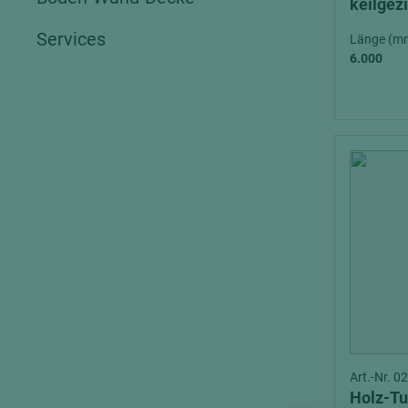
keilgez
sägera
Services
Länge (m
6.000
Art.-Nr. 
Holz-Tu