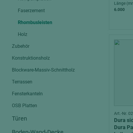
Verbundpl
Länge (m
grundierfolienbeschichtet
6.000
Faserzement
Verpacku
hochglänzend
Rhombusleisten
biegbar
leicht
dekorbesc
Holz
matt
leicht
Zubehör
roh
roh
schwer entflammbar
Konstruktionsholz
schwer e
Trockenbau
Blockware-Massiv-Schnittholz
UPB Boar
Gipsfaserplatten
Terrassen
Norit-Platten
Fensterkanteln
OSB Platten
Art.-Nr. 
Türen
Dura si
Dura P
Boden-Wand-Decke