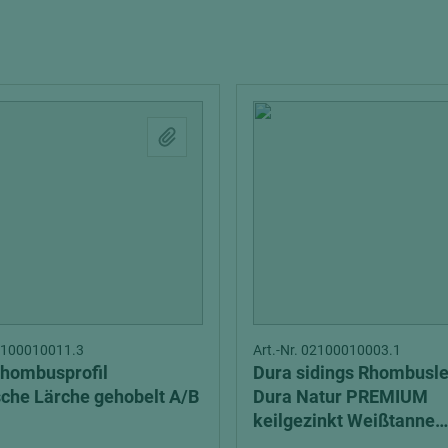
Interieur
tionsvollholz
Echtlack
Schalung
Zubehör
Stahl
ten
ztüren
Weißlack
Multiplexplatten
lemente
Sieb-Film Fahrzeugbau
Verbundelemente
hichtet
edelfurniert
rbt
melamin/phenol beschi
olienbeschichtet
schwer entflammbar
Schichtstoffplatten
ntflammbar
Gegenzug
02100010011.3
Art.-Nr. 02100010003.1
t
Verbundplatten
hombusprofil
Dura sidings Rhombusle
dekorbeschichtet
che Lärche gehobelt A/B
Dura Natur PREMIUM
keilgezinkt Weißtanne
durchgefärbt
elemente
Schiefergrau sägerau