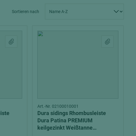
Spanplatten zementgebunden
Sperrholz
Sortieren nach
Alle Partner anzeigen
Alle Partner anzeigen
chtet
Art.-Nr. 02100010001
iste
Dura sidings Rhombusleiste
Dura Patina PREMIUM
keilgezinkt Weißtanne
Kristallgrau sägerau