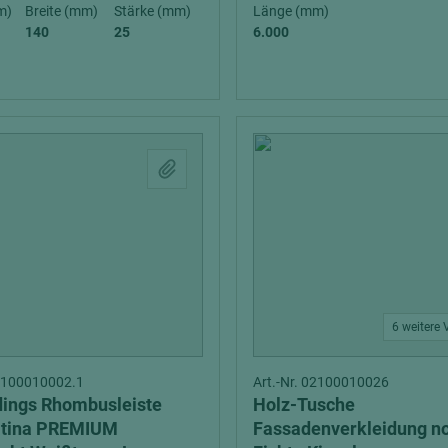
hochglänzend
atten
m)
Breite (mm)
Stärke (mm)
Länge (mm)
140
25
6.000
matt
ng
Tischlerplatten
hichtet
Sonderaufbauten
Stab--Stäbchenplatten
edelfurniert
ntflammbar
leicht
melaminbeschichtet
ds
schwer entflammbar
6 weitere 
02100010002.1
Art.-Nr. 02100010026
dings Rhombusleiste
Holz-Tusche
atina PREMIUM
Fassadenverkleidung n