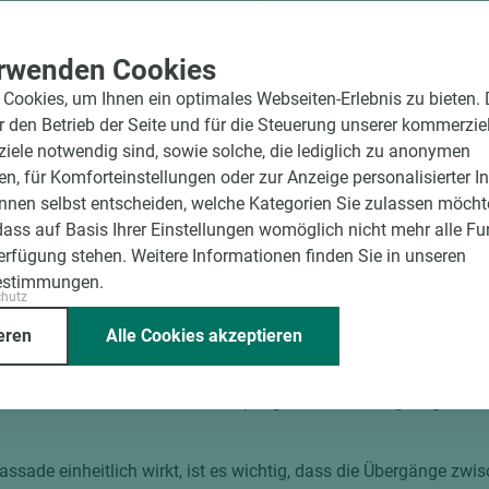
ssade grau
Lärche gehobelt roh
rwenden Cookies
m)
Breite (mm)
Stärke (mm)
Länge (mm)
Breite (mm)
St
Cookies, um Ihnen ein optimales Webseiten-Erlebnis zu bieten.
165
33
6.100
68
21
ür den Betrieb der Seite und für die Steuerung unserer kommerzie
ele notwendig sind, sowie solche, die lediglich zu anonymen
en, für Komforteinstellungen oder zur Anzeige personalisierter I
nnen selbst entscheiden, welche Kategorien Sie zulassen möchte
dass auf Basis Ihrer Einstellungen womöglich nicht mehr alle Fu
de aus Rhombusleisten kann ein sehr ansprechendes und modern
Verfügung stehen. Weitere Informationen finden Sie in unseren
ilförmige Holzprofile, die in einer bestimmten Anordnung auf 
estimmungen.
chutz
erzeugen.
eren
Alle Cookies akzeptieren
es Holz wird durch eine spezielle Behandlung hergestellt, bei der
rzeugen. Dieser Prozess kann entweder durch chemische Behandl
es Holz hat den Vorteil, dass es pflegeleicht und langlebig ist, 
assade einheitlich wirkt, ist es wichtig, dass die Übergänge z