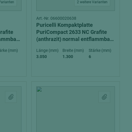
Varianten
2 weitere Varianten
Art.-Nr. 06600020638
Puricelli Kompaktplatte
rafite
PuriCompact 2633 NC Grafite
flammbar
(anthrazit) normal entflammbar
(D-s2, d0) exterior
ärke (mm)
Länge (mm)
Breite (mm)
Stärke (mm)
3.050
1.300
6