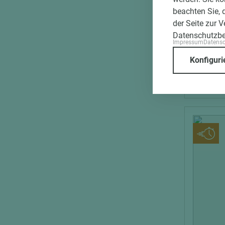
Funder
beachten Sie, 
Compact
der Seite zur 
schwer 
Datenschutzb
Impressum
Datens
exterior
Länge (m
Konfiguri
2.800