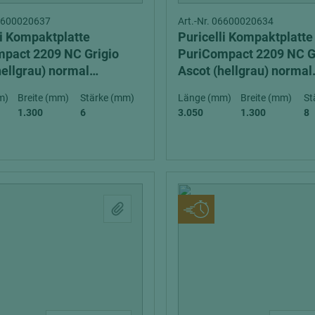
06600020637
Art.-Nr. 06600020634
li Kompaktplatte
Puricelli Kompaktplatte
pact 2209 NC Grigio
PuriCompact 2209 NC G
hellgrau) normal
Ascot (hellgrau) normal
mbar (D-s2, d0) exterior
entflammbar (D-s2, d0) 
m)
Breite (mm)
Stärke (mm)
Länge (mm)
Breite (mm)
St
1.300
6
3.050
1.300
8