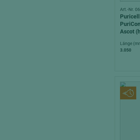
Art.-Nr. 
Puricel
PuriCom
Ascot (
entflam
Länge (m
3.050