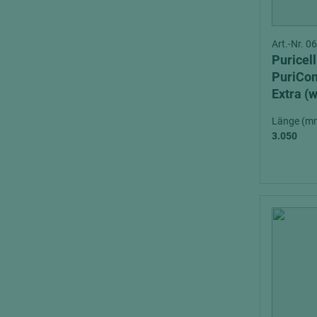
Art.-Nr. 
Puricel
PuriCo
Extra (
entflam
Länge (m
3.050