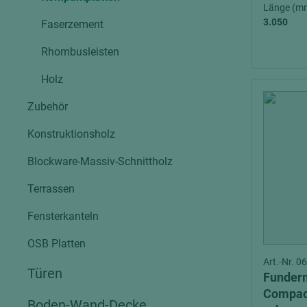
Verbundpl
Länge (m
(B-s1-d0
grundierfolienbeschichtet
3.050
Faserzement
Verpacku
hochglänzend
Rhombusleisten
biegbar
leicht
dekorbesc
Holz
matt
leicht
Zubehör
roh
roh
schwer entflammbar
Konstruktionsholz
schwer e
Trockenbau
Blockware-Massiv-Schnittholz
UPB Boar
Gipsfaserplatten
Terrassen
Norit-Platten
Fensterkanteln
OSB Platten
Art.-Nr. 
Türen
Funder
Compact
Boden-Wand-Decke