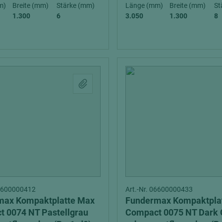
hochglänzend
atten
m)
Breite (mm)
Stärke (mm)
Länge (mm)
Breite (mm)
St
) exterior
(B-s1-d0) exterior
1.300
6
3.050
1.300
8
matt
ng
Tischlerplatten
hichtet
Sonderaufbauten
Stab--Stäbchenplatten
edelfurniert
ntflammbar
leicht
melaminbeschichtet
ds
schwer entflammbar
06600000412
Art.-Nr. 06600000433
max Kompaktplatte Max
Fundermax Kompaktpla
 0074 NT Pastellgrau
Compact 0075 NT Dark 