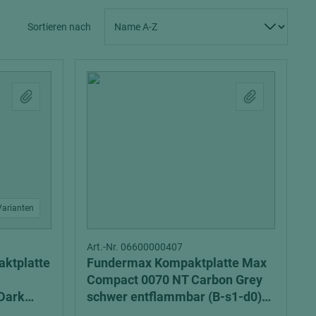
Spanplatten zementgebunden
Sperrholz
Sortieren nach
Alle Partner anzeigen
Alle Partner anzeigen
chtet
Varianten
Art.-Nr. 06600000407
ktplatte
Fundermax Kompaktplatte Max
Compact 0070 NT Carbon Grey
Dark
schwer entflammbar (B-s1-d0)
ammbar
exterior