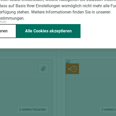
max Kompaktplatte Max
Fundermax Kompaktpla
dass auf Basis Ihrer Einstellungen womöglich nicht mehr alle Fu
 3003 NT Rubinius Red
Compact Weiß NT 0085 schwer
Verfügung stehen. Weitere Informationen finden Sie in unseren
entflammbar (B-s1-d0)
entflammbar (B-s1-d0) 
estimmungen.
chutz
m)
Breite (mm)
Stärke (mm)
Länge (mm)
Breite (mm)
St
eren
Alle Cookies akzeptieren
1.300
8
2.800
1.300
8
2 weitere Varianten
2 weitere 