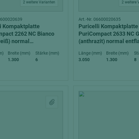
2 weitere Varianten
2 weitere 
06600020639
Art.-Nr. 06600020635
li Kompaktplatte
Puricelli Kompaktplatte
mpact 2262 NC Bianco
PuriCompact 2633 NC G
weiß) normal
(anthrazit) normal ent
mbar (D-s2, d0) exterior
(D-s2, d0) exterior
m)
Breite (mm)
Stärke (mm)
Länge (mm)
Breite (mm)
St
1.300
6
3.050
1.300
8