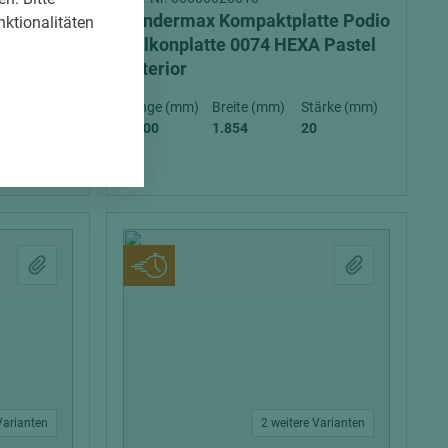
tte Max
Fundermax Kompaktplatte Podio
nktionalitäten
Balkonplatte 0074 HEXA Pastel
exterior
exterior
ärke (mm)
Länge (mm)
Breite (mm)
Stärke (mm)
4.100
1.854
20
Varianten
2 weitere Varianten