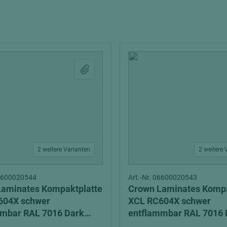
Interieur
tionsvollholz
Echtlack
Schalung
Zubehör
Stahl
ten
ztüren
Weißlack
Multiplexplatten
lemente
Sieb-Film Fahrzeugbau
Verbundelemente
hichtet
edelfurniert
rbt
melamin/phenol beschi
olienbeschichtet
schwer entflammbar
2 weitere Varianten
Schichtstoffplatten
2 weitere 
ntflammbar
Gegenzug
06600020544
Art.-Nr. 06600020543
t
Verbundplatten
Laminates Kompaktplatte
Crown Laminates Kompa
dekorbeschichtet
604X schwer
XCL RC604X schwer
mmbar RAL 7016 Dark
entflammbar RAL 7016 
durchgefärbt
elemente
it schwer entflammbar
Anthrazit schwer entfl