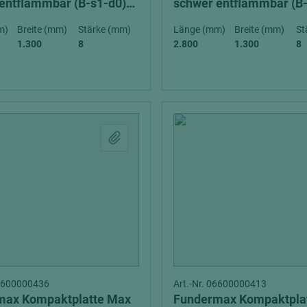
entflammbar (B-s1-d0)
schwer entflammbar (B
exterior
m)
Breite (mm)
Stärke (mm)
Länge (mm)
Breite (mm)
St
1.300
8
2.800
1.300
8
06600000436
Art.-Nr. 06600000413
max Kompaktplatte Max
Fundermax Kompaktpla