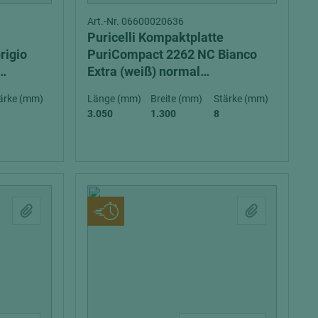
Art.-Nr. 06600020636
Puricelli Kompaktplatte
rigio
PuriCompact 2262 NC Bianco
Extra (weiß) normal
exterior
entflammbar (D-s2, d0) exterior
ärke (mm)
Länge (mm)
Breite (mm)
Stärke (mm)
3.050
1.300
8