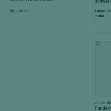
schwer 
exterior
Services
Länge (m
2.800
Art.-Nr. 
Funder