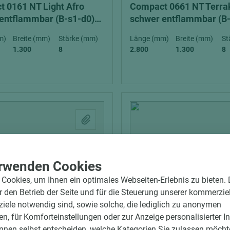
 0161 NT Light Afro
Compact 0661 NT Terra
entflammbar (B-s1-d0)
schwer entflammbar (B
exterior
m)
Breite (mm)
Stärke (mm)
Länge (mm)
Breite (mm)
St
1.300
8
2.800
1.300
8
rwenden Cookies
Cookies, um Ihnen ein optimales Webseiten-Erlebnis zu bieten.
ür den Betrieb der Seite und für die Steuerung unserer kommerzie
1 weitere
ele notwendig sind, sowie solche, die lediglich zu anonymen
en, für Komforteinstellungen oder zur Anzeige personalisierter I
nnen selbst entscheiden, welche Kategorien Sie zulassen möchte
06600000434
Art.-Nr. 06600000408