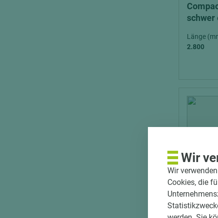
Compact
schwer 
exterior
Länge (m
2.800
Wir ve
Wir verwenden 
Cookies, die f
Unternehmenszi
Statistikzweck
werden. Sie kö
Art.-Nr. 