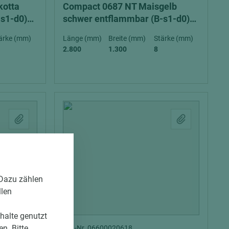
kotta
Compact 0687 NT Maisgelb
-s1-d0)
schwer entflammbar (B-s1-d0)
exterior
ärke (mm)
Länge (mm)
Breite (mm)
Stärke (mm)
2.800
1.300
8
 Dazu zählen
llen
 Variante
nhalte genutzt
n. Bitte
Art.-Nr. 06600020618