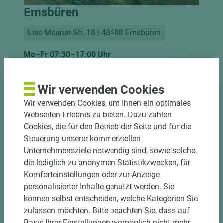
Emsbüren
Lise-Meitner-Str. 18 | 48488 Emsbüren
Mo–Fr 07:30–17:00 Uhr
Telefon: +49 2553 9374-0
E-Mail:
info@holztusche.de
Wir verwenden Cookies
Wir verwenden Cookies, um Ihnen ein optimales
Seit 2026 finden Sie unseren Filialstandort in
Webseiten-Erlebnis zu bieten. Dazu zählen
Emsbüren.
Cookies, die für den Betrieb der Seite und für die
Steuerung unserer kommerziellen
Unternehmensziele notwendig sind, sowie solche,
die lediglich zu anonymen Statistikzwecken, für
Komforteinstellungen oder zur Anzeige
personalisierter Inhalte genutzt werden. Sie
können selbst entscheiden, welche Kategorien Sie
zulassen möchten. Bitte beachten Sie, dass auf
Basis Ihrer Einstellungen womöglich nicht mehr