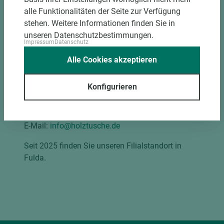
alle Funktionalitäten der Seite zur Verfügung
stehen. Weitere Informationen finden Sie in
unseren Datenschutzbestimmungen.
Impressum
Datenschutz
Fulda
Alle Cookies akzeptieren
Habelbergstraße 6 | 36043 Fulda
Konfigurieren
Mo–Fr 07:30–17:00 Uhr
Telefon: +49 661 9527975-0
E-Mail:
info@holztusche.de
Seit 2025 finden Sie unseren Filialstandort in
Fulda.