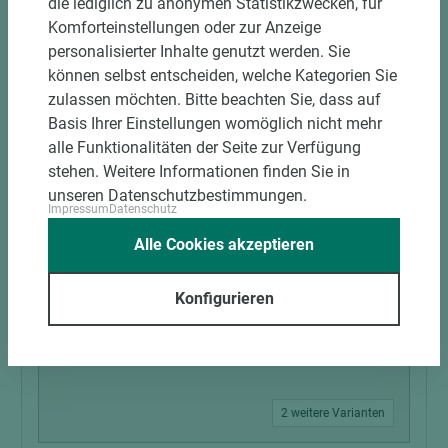
die lediglich zu anonymen Statistikzwecken, für
Latte nordische Fichte roh HF 15% +/- 3% 3-
Komforteinstellungen oder zur Anzeige
seitig gehobelt
personalisierter Inhalte genutzt werden. Sie
können selbst entscheiden, welche Kategorien Sie
Länge (mm)
Breite (mm)
Stärke (mm)
zulassen möchten. Bitte beachten Sie, dass auf
5.400
61
24
Basis Ihrer Einstellungen womöglich nicht mehr
alle Funktionalitäten der Seite zur Verfügung
stehen. Weitere Informationen finden Sie in
unseren Datenschutzbestimmungen.
Impressum
Datenschutz
Alle Cookies akzeptieren
Konfigurieren
2 weitere Varianten