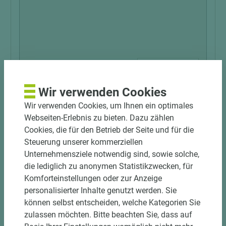
4 weitere Varianten
Wir verwenden Cookies
Art.-Nr. 05600000173
ABALON Hardwood Laubschnittholz Superior-
Wir verwenden Cookies, um Ihnen ein optimales
Colour XXL Buche besäumt gedämpft HF 10 %
Webseiten-Erlebnis zu bieten. Dazu zählen
+/- 2 % gehobelt
Cookies, die für den Betrieb der Seite und für die
Steuerung unserer kommerziellen
Stärke (mm)
Unternehmensziele notwendig sind, sowie solche,
32
die lediglich zu anonymen Statistikzwecken, für
Komforteinstellungen oder zur Anzeige
personalisierter Inhalte genutzt werden. Sie
können selbst entscheiden, welche Kategorien Sie
zulassen möchten. Bitte beachten Sie, dass auf