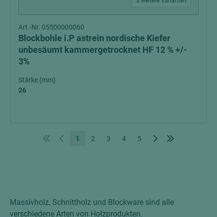
3 weitere Varianten
Art.-Nr. 05500000060
Blockbohle i.P astrein nordische Kiefer
unbesäumt kammergetrocknet HF 12 % +/-
3%
Stärke (mm)
26
1
2
3
4
5
Massivholz, Schnittholz und Blockware sind alle
verschiedene Arten von Holzprodukten.