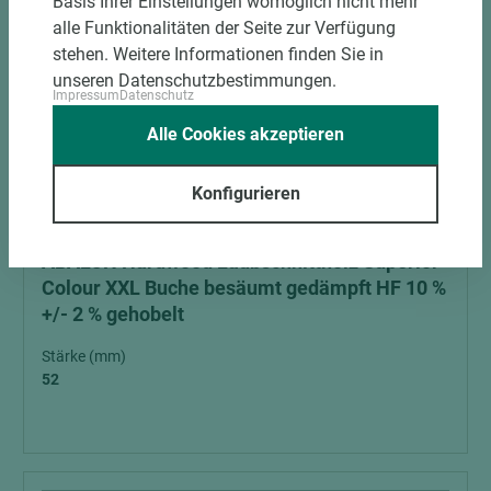
Basis Ihrer Einstellungen womöglich nicht mehr
alle Funktionalitäten der Seite zur Verfügung
stehen. Weitere Informationen finden Sie in
unseren Datenschutzbestimmungen.
Impressum
Datenschutz
Alle Cookies akzeptieren
4 weitere Varianten
Konfigurieren
Art.-Nr. 05600010077
ABALON Hardwood Laubschnittholz Superior-
Colour XXL Buche besäumt gedämpft HF 10 %
+/- 2 % gehobelt
Stärke (mm)
52