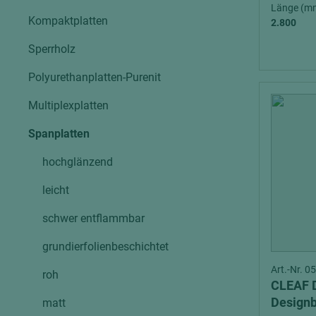
Verbundpl
Länge (m
grundierfolienbeschichtet
Kompaktplatten
2.800
Verpacku
hochglänzend
Sperrholz
biegbar
leicht
dekorbesc
Polyurethanplatten-Purenit
matt
leicht
Multiplexplatten
roh
roh
schwer entflammbar
Spanplatten
schwer e
hochglänzend
Trockenbau
UPB Boar
Gipsfaserplatten
leicht
Norit-Platten
schwer entflammbar
grundierfolienbeschichtet
Art.-Nr. 
roh
CLEAF 
Design
matt