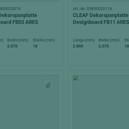
05800020019
Art.-Nr. 05800020116
Dekorspanplatte
CLEAF Dekorspanplatte
board FB03 ARES
Designboard FB11 ARE
m)
Breite (mm)
Stärke (mm)
Länge (mm)
Breite (mm)
St
2.070
18
2.800
2.070
18