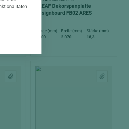
CLEAF Dekorspanplatte
nktionalitäten
EX
Designboard FB02 ARES
ärke (mm)
Länge (mm)
Breite (mm)
Stärke (mm)
,3
2.800
2.070
18,3