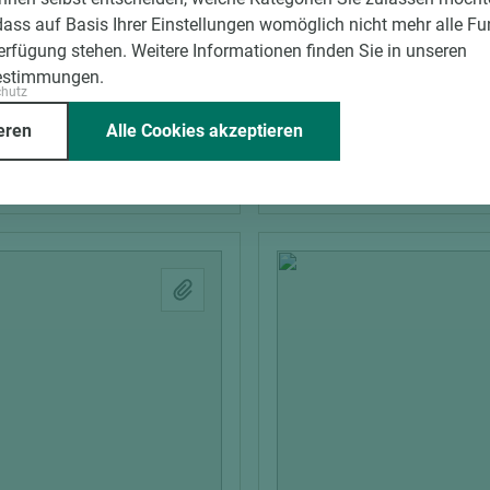
Dekorspanplatte
CLEAF Dekorspanplatte
dass auf Basis Ihrer Einstellungen womöglich nicht mehr alle Fu
board FA44 PENELOPE
Designboard FA84 REFL
Verfügung stehen. Weitere Informationen finden Sie in unseren
estimmungen.
chutz
m)
Breite (mm)
Stärke (mm)
Länge (mm)
Breite (mm)
St
eren
Alle Cookies akzeptieren
2.070
18,1
2.800
2.070
18