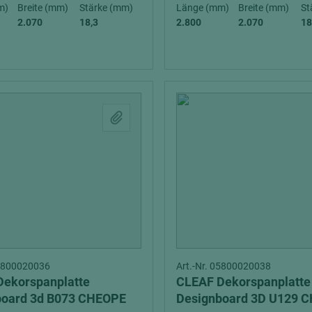
hochglänzend
atten
m)
Breite (mm)
Stärke (mm)
Länge (mm)
Breite (mm)
St
2.070
18,3
2.800
2.070
18
matt
ng
Tischlerplatten
hichtet
Sonderaufbauten
Stab--Stäbchenplatten
edelfurniert
ntflammbar
leicht
melaminbeschichtet
ds
schwer entflammbar
05800020036
Art.-Nr. 05800020038
Dekorspanplatte
CLEAF Dekorspanplatte
board 3d B073 CHEOPE
Designboard 3D U129 