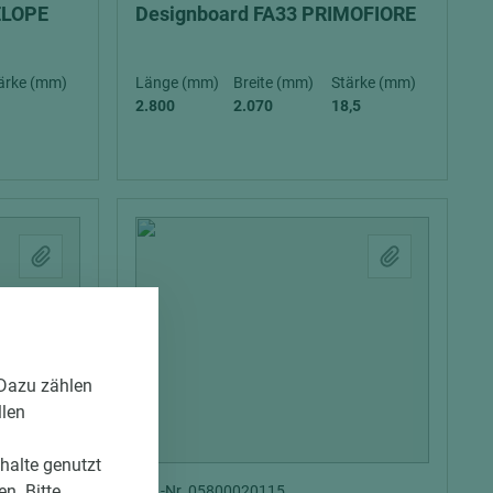
ELOPE
Designboard FA33 PRIMOFIORE
ärke (mm)
Länge (mm)
Breite (mm)
Stärke (mm)
2.800
2.070
18,5
 Dazu zählen
llen
nhalte genutzt
n. Bitte
Art.-Nr. 05800020115