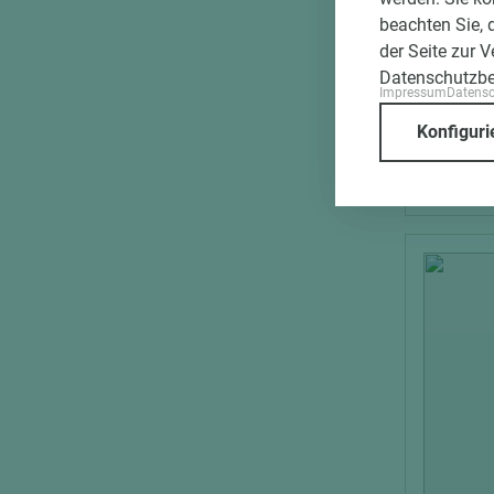
CLEAF 
beachten Sie, 
Design
der Seite zur 
Datenschutzb
Impressum
Datens
Länge (m
Konfiguri
2.800