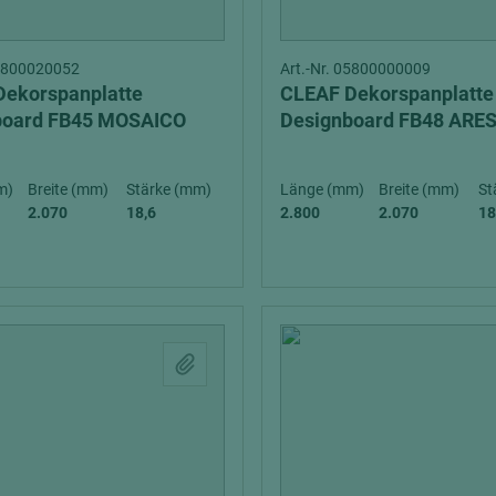
05800020052
Art.-Nr. 05800000009
Dekorspanplatte
CLEAF Dekorspanplatte
board FB45 MOSAICO
Designboard FB48 ARE
m)
Breite (mm)
Stärke (mm)
Länge (mm)
Breite (mm)
St
2.070
18,6
2.800
2.070
18