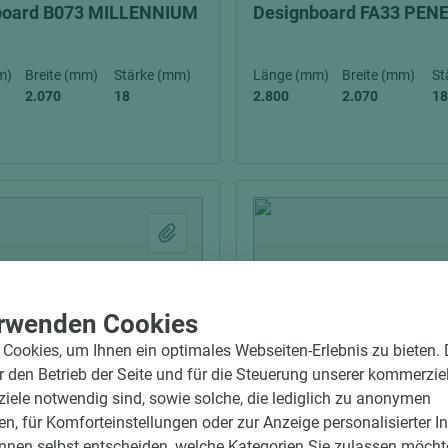
board B073 MILLENNIUM
Designboard FA33 PEN
m)
Breite (mm)
Stärke (mm)
Länge (mm)
Breite (mm)
St
2.070
18
2.800
2.070
18
rwenden Cookies
Cookies, um Ihnen ein optimales Webseiten-Erlebnis zu bieten.
ür den Betrieb der Seite und für die Steuerung unserer kommerzie
ele notwendig sind, sowie solche, die lediglich zu anonymen
en, für Komforteinstellungen oder zur Anzeige personalisierter I
nnen selbst entscheiden, welche Kategorien Sie zulassen möchte
05800000005
Art.-Nr. 05800020122