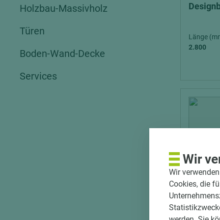
Design
Holzbau-Massivholz
Türen
Länge (m
2.800
Boden-Wand-Decke
Services
Wir ve
Wir verwenden 
Cookies, die f
Unternehmenszi
Statistikzweck
werden. Sie kö
Art.-Nr. 