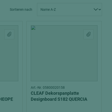
Spanplatten zementgebunden
Sperrholz
Sortieren nach
Alle Partner anzeigen
Alle Partner anzeigen
chtet
Art.-Nr. 05800020158
CLEAF Dekorspanplatte
R29 CHEOPE
Designboard S182 QUERCIA