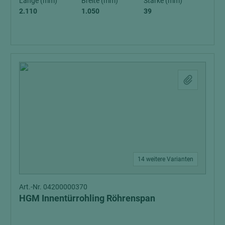
Länge (mm)
Breite (mm)
Stärke (mm)
2.110
1.050
39
14 weitere Varianten
Art.-Nr. 04200000370
HGM Innentürrohling Röhrenspan