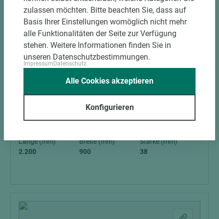
zulassen möchten. Bitte beachten Sie, dass auf
Basis Ihrer Einstellungen womöglich nicht mehr
alle Funktionalitäten der Seite zur Verfügung
stehen. Weitere Informationen finden Sie in
unseren Datenschutzbestimmungen.
15 weitere Varianten
Impressum
Datenschutz
Alle Cookies akzeptieren
Art.-Nr. 07200010008
SWL Tischlerplatte Light- AeroSlide
Konfigurieren
Polystyrol- Mittellage HDF- Deck
Länge (mm)
Breite (mm)
Stärke (mm)
2.200
900
38