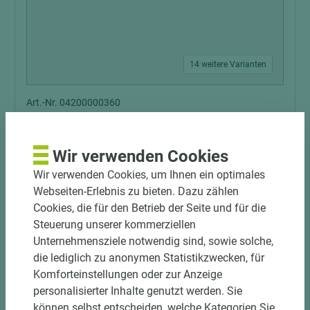
14 weitere Varianten
Art.-Nr. 04200000360
HGM Innentürrohling Röhrenspan
Wir verwenden Cookies
Wir verwenden Cookies, um Ihnen ein optimales
Länge (mm)
Breite (mm)
Stärke (mm)
Webseiten-Erlebnis zu bieten. Dazu zählen
2.110
735
39
Cookies, die für den Betrieb der Seite und für die
Steuerung unserer kommerziellen
Unternehmensziele notwendig sind, sowie solche,
die lediglich zu anonymen Statistikzwecken, für
Komforteinstellungen oder zur Anzeige
personalisierter Inhalte genutzt werden. Sie
können selbst entscheiden, welche Kategorien Sie