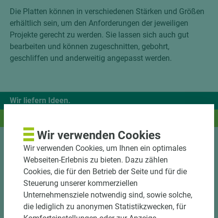
Die Platten können in verschiedenen Stärken und Größen
erhältlich sein, um den Anforderungen der jeweiligen
Projekte gerecht zu werden. Sie lassen sich auch gut
bearbeiten und können zugeschnitten, gebohrt,
geschliffen und anderweitig angepasst werden.
Wir liefern Ideen.
Und das passende Holz dazu.
Wir verwenden Cookies
Wir verwenden Cookies, um Ihnen ein optimales
Sortiment
Webseiten-Erlebnis zu bieten. Dazu zählen
Cookies, die für den Betrieb der Seite und für die
Kundenservice
Steuerung unserer kommerziellen
Unternehmensziele notwendig sind, sowie solche,
Unternehmen
die lediglich zu anonymen Statistikzwecken, für