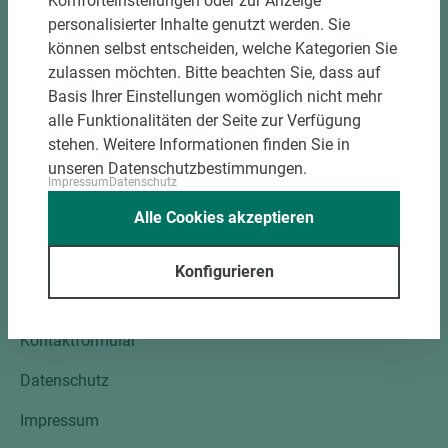
Komforteinstellungen oder zur Anzeige
Mitgliedschaften
personalisierter Inhalte genutzt werden. Sie
können selbst entscheiden, welche Kategorien Sie
Social Media
zulassen möchten. Bitte beachten Sie, dass auf
Kontakt
Basis Ihrer Einstellungen womöglich nicht mehr
alle Funktionalitäten der Seite zur Verfügung
Holz-Tusche GmbH & Co. KG
stehen. Weitere Informationen finden Sie in
Unterm Ohmberg 12
unseren Datenschutzbestimmungen.
34431 Marsberg
Impressum
Datenschutz
Tel.: +49 2992 9790-0
Alle Cookies akzeptieren
Fax: +49 2992 9790-50
info@holztusche.de
Konfigurieren
Standorte
Kontaktformular
Datenschutz
Impressum