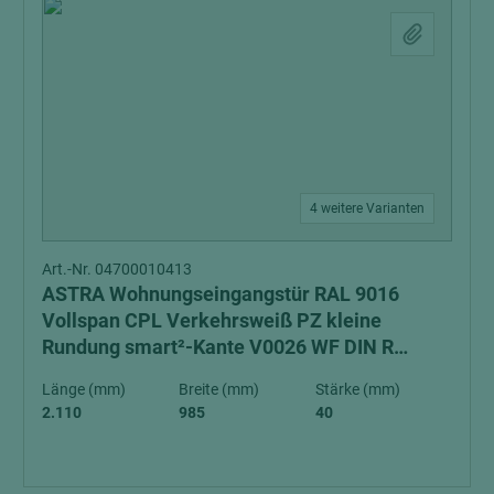
4 weitere Varianten
Art.-Nr. 04700010413
ASTRA Wohnungseingangstür RAL 9016
Vollspan CPL Verkehrsweiß PZ kleine
Rundung smart²-Kante V0026 WF DIN R
Schall-Ex Schallschutzklasse 1 Klimaklasse 3
Länge (mm)
Breite (mm)
Stärke (mm)
2.110
985
40