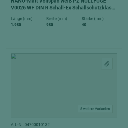
NANO-Matt Vollspan weiß PZ NULLFUGE
V0026 WF DIN R Schall-Ex Schallschutzklasse
1 Klimaklasse 3
Länge (mm)
Breite (mm)
Stärke (mm)
1.985
985
40
8 weitere Varianten
Art.-Nr. 04700010132