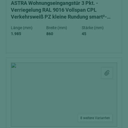
ASTRA Wohnungseingangstür 3 Pkt. -
Verriegelung RAL 9016 Vollspan CPL
Verkehrsweiß PZ kleine Rundung smart²-
Kante V0026 WF DIN R Schall-Ex
Länge (mm)
Breite (mm)
Stärke (mm)
Schallschutzklasse 3 Klimaklasse 3
1.985
860
45
8 weitere Varianten