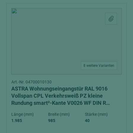
8 weitere Varianten
Art.-Nr. 04700010130
ASTRA Wohnungseingangstür RAL 9016
Vollspan CPL Verkehrsweiß PZ kleine
Rundung smart²-Kante V0026 WF DIN R
Schall-Ex Schallschutzklasse 1 Klimaklasse 3
Länge (mm)
Breite (mm)
Stärke (mm)
1.985
985
40