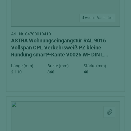
4 weitere Varianten
Art.-Nr. 04700010410
ASTRA Wohnungseingangstür RAL 9016
Vollspan CPL Verkehrsweiß PZ kleine
Rundung smart²-Kante V0026 WF DIN L
Schall-Ex Schallschutzklasse 1 Klimaklasse 3
Länge (mm)
Breite (mm)
Stärke (mm)
2.110
860
40