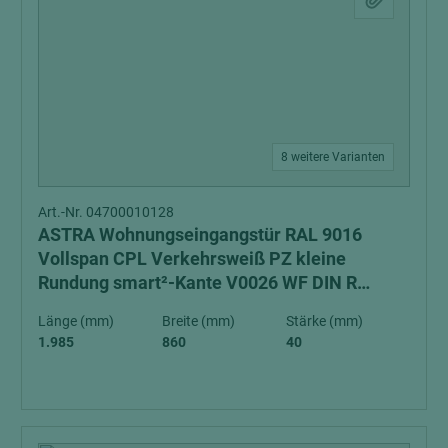
8 weitere Varianten
Art.-Nr. 04700010128
ASTRA Wohnungseingangstür RAL 9016
Vollspan CPL Verkehrsweiß PZ kleine
Rundung smart²-Kante V0026 WF DIN R
Schall-Ex Schallschutzklasse 1 Klimaklasse 3
Länge (mm)
Breite (mm)
Stärke (mm)
1.985
860
40