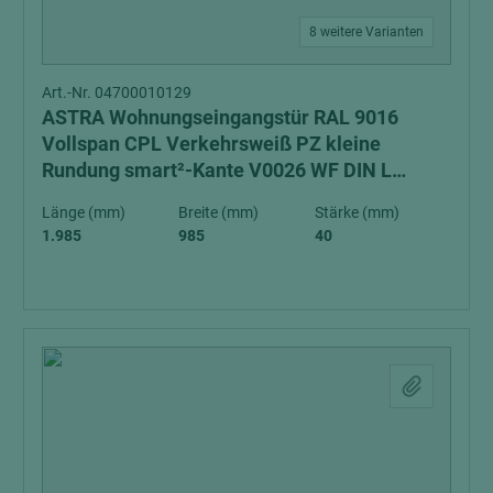
8 weitere Varianten
Art.-Nr. 04700010129
ASTRA Wohnungseingangstür RAL 9016
Vollspan CPL Verkehrsweiß PZ kleine
Rundung smart²-Kante V0026 WF DIN L
Schall-Ex Schallschutzklasse 1 Klimaklasse 3
Länge (mm)
Breite (mm)
Stärke (mm)
1.985
985
40