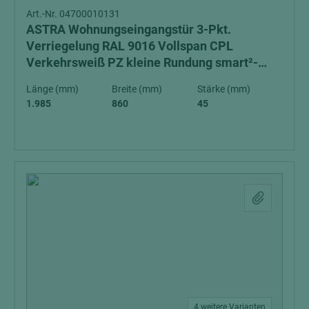
Art.-Nr. 04700010131
ASTRA Wohnungseingangstür 3-Pkt.
Verriegelung RAL 9016 Vollspan CPL
Verkehrsweiß PZ kleine Rundung smart²-
Kante V0026 WF DIN L Klimaklasse 3
Länge (mm)
Breite (mm)
Stärke (mm)
1.985
860
45
4 weitere Varianten