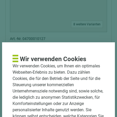
8 weitere Varianten
Art.-Nr. 04700010127
ASTRA Wohnungseingangstür RAL 9016
Vollspan CPL Verkehrsweiß PZ kleine
Rundung smart²-Kante V0026 WF DIN L
Wir verwenden Cookies
Schall-Ex Schallschutzklasse 1 Klimaklasse 3
Wir verwenden Cookies, um Ihnen ein optimales
Länge (mm)
Breite (mm)
Stärke (mm)
Webseiten-Erlebnis zu bieten. Dazu zählen
1.985
860
40
Cookies, die für den Betrieb der Seite und für die
Steuerung unserer kommerziellen
Unternehmensziele notwendig sind, sowie solche,
die lediglich zu anonymen Statistikzwecken, für
Komforteinstellungen oder zur Anzeige
personalisierter Inhalte genutzt werden. Sie
können selbst entscheiden, welche Kategorien Sie