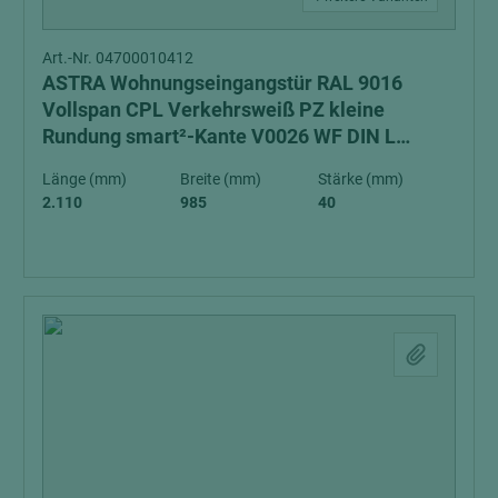
Art.-Nr. 04700010412
ASTRA Wohnungseingangstür RAL 9016
Vollspan CPL Verkehrsweiß PZ kleine
Rundung smart²-Kante V0026 WF DIN L
Schall-Ex Schallschutzklasse 1 Klimaklasse 3
Länge (mm)
Breite (mm)
Stärke (mm)
2.110
985
40