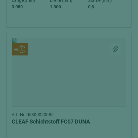
Länge (mm)
Breite (mm)
Stärke (mm)
3.050
1.300
0,8
Art.-Nr. 05800020085
CLEAF Schichtstoff FC07 DUNA