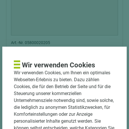
Art.-Nr. 05800020205
CLEAF Schichtstoff FB49 ARES
Wir verwenden Cookies
Wir verwenden Cookies, um Ihnen ein optimales
Länge (mm)
Breite (mm)
Stärke (mm)
Webseiten-Erlebnis zu bieten. Dazu zählen
2.760
2.040
0,9
Cookies, die für den Betrieb der Seite und für die
Steuerung unserer kommerziellen
Unternehmensziele notwendig sind, sowie solche,
die lediglich zu anonymen Statistikzwecken, für
Komforteinstellungen oder zur Anzeige
personalisierter Inhalte genutzt werden. Sie
können selbst entscheiden, welche Kategorien Sie