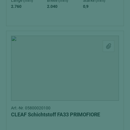
Länge (mm)
Breite (mm)
Stärke (mm)
2.760
2.040
0,9
Art.-Nr. 05800020100
CLEAF Schichtstoff FA33 PRIMOFIORE