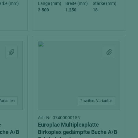
ärke (mm)
Länge (mm)
Breite (mm)
Stärke (mm)
2.500
1.250
18
= beschichtete Plattenwerkstoffe
Varianten
2 weitere Varianten
Art.-Nr. 07400000155
e
Europlac Multiplexplatte
uche A/B
Birkoplex gedämpfte Buche A/B