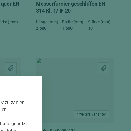
n quer EN
Messerfurnier geschliffen EN
314 Kl. 1/ IF 20
ärke (mm)
Länge (mm)
Breite (mm)
Stärke (mm)
2.500
1.500
30
 Dazu zählen
llen
Varianten
7 weitere Varianten
nhalte genutzt
n. Bitte
Art.-Nr. 07400000116