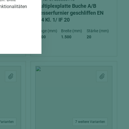
/B
Multiplexplatte Buche A/B
nktionalitäten
fen EN
Messerfurnier geschliffen EN
314 Kl. 1/ IF 20
ärke (mm)
Länge (mm)
Breite (mm)
Stärke (mm)
2.500
1.500
20
Varianten
7 weitere Varianten