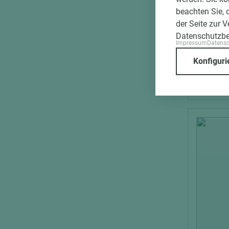
Multipl
beachten Sie, 
Messerf
der Seite zur 
314 Kl. 
Datenschutzb
Impressum
Datens
Länge (m
Konfiguri
2.500