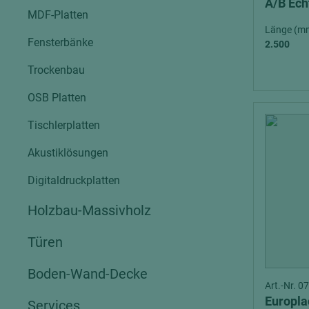
A/B Ech
MDF-Platten
Länge (m
Fensterbänke
2.500
Trockenbau
OSB Platten
Tischlerplatten
Akustiklösungen
Digitaldruckplatten
Holzbau-Massivholz
Türen
Boden-Wand-Decke
Art.-Nr. 
Europla
Services