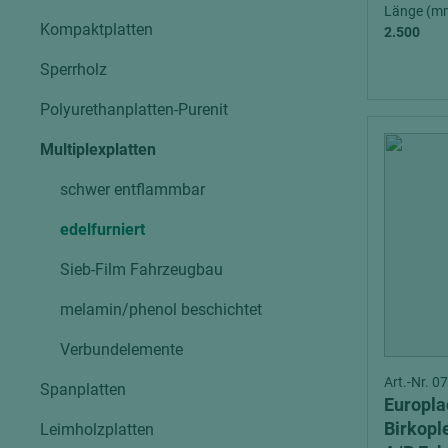
Verbundpl
Länge (m
grundierfolienbeschichtet
Kompaktplatten
2.500
Verpacku
hochglänzend
Sperrholz
biegbar
leicht
dekorbesc
Polyurethanplatten-Purenit
matt
leicht
Multiplexplatten
roh
roh
schwer entflammbar
schwer entflammbar
schwer e
edelfurniert
Trockenbau
UPB Boar
Gipsfaserplatten
Sieb-Film Fahrzeugbau
Norit-Platten
melamin/phenol beschichtet
Verbundelemente
Art.-Nr. 
Spanplatten
Europla
Birkopl
Leimholzplatten