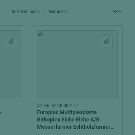
Spanplatten zementgebunden
Sperrholz
Sortieren nach
Alle Partner anzeigen
Alle Partner anzeigen
chtet
Art.-Nr. 07400000157
e
Europlac Multiplexplatte
Birkoplex Eiche Eiche A/B
Messerfurnier Echtholzfurnier
EN 314 Kl. 2