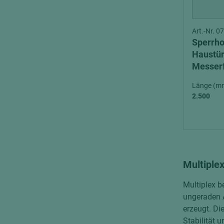
Art.-Nr. 
Sperrho
Haustür
Messerf
einseit
Länge (m
2.500
Multiplex
Multiplex b
ungeraden A
erzeugt. Di
Stabilität u