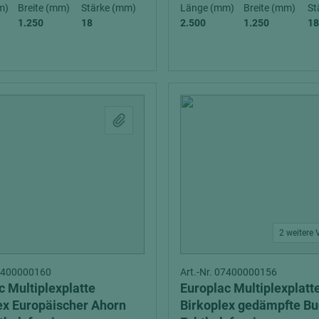
hochglänzend
atten
m)
Breite (mm)
Stärke (mm)
Länge (mm)
Breite (mm)
St
1.250
18
2.500
1.250
18
matt
ng
Tischlerplatten
hichtet
Sonderaufbauten
Stab--Stäbchenplatten
edelfurniert
ntflammbar
leicht
melaminbeschichtet
ds
schwer entflammbar
2 weitere 
07400000160
Art.-Nr. 07400000156
c Multiplexplatte
Europlac Multiplexplatt
ex Europäischer Ahorn
Birkoplex gedämpfte B