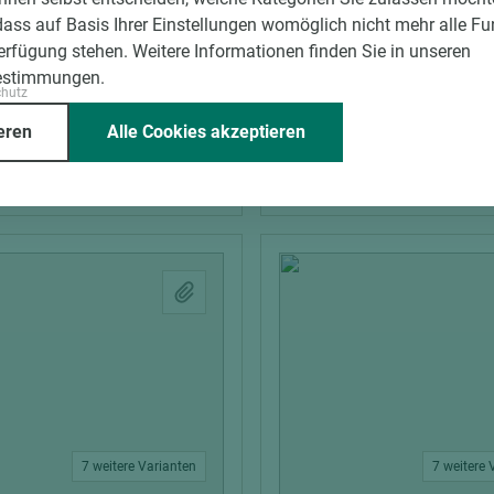
explatte Buche A/B
Multiplexplatte Buche A
dass auf Basis Ihrer Einstellungen womöglich nicht mehr alle Fu
urnier geschliffen EN
Messerfurnier geschlif
Verfügung stehen. Weitere Informationen finden Sie in unseren
1/ IF 20
314 Kl. 1/ IF 20
estimmungen.
chutz
m)
Breite (mm)
Stärke (mm)
Länge (mm)
Breite (mm)
St
eren
Alle Cookies akzeptieren
1.500
15
2.500
1.500
40
7 weitere Varianten
7 weitere 