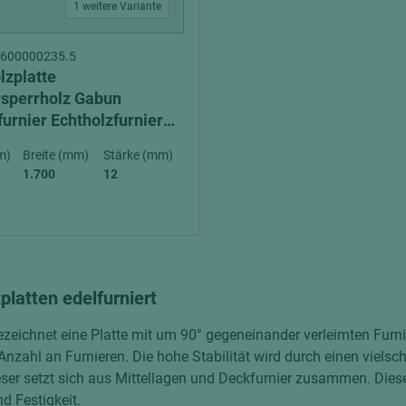
1 weitere Variante
07600000235.5
lzplatte
sperrholz Gabun
urnier Echtholzfurnier
ig A/BB
m)
Breite (mm)
Stärke (mm)
1.700
12
platten edelfurniert
ezeichnet eine Platte mit um 90° gegeneinander verleimten Furn
nzahl an Furnieren. Die hohe Stabilität wird durch einen vielsc
eser setzt sich aus Mittellagen und Deckfurnier zusammen. Diese
nd Festigkeit.