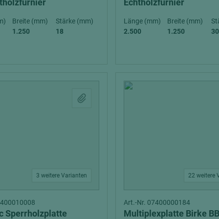
tholzfurnier
Echtholzfurnier
m)
Breite (mm)
Stärke (mm)
Länge (mm)
Breite (mm)
St
1.250
18
2.500
1.250
30
3 weitere Varianten
22 weitere 
07400010008
Art.-Nr. 07400000184
c Sperrholzplatte
Multiplexplatte Birke B