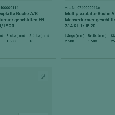
07400000114
Art.-Nr. 07400000136
explatte Buche A/B
Multiplexplatte Buche A
urnier geschliffen EN
Messerfurnier geschlif
1/ IF 20
314 Kl. 1/ IF 20
m)
Breite (mm)
Stärke (mm)
Länge (mm)
Breite (mm)
St
1.500
18
2.500
1.500
25