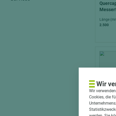
Quercap
Messerf
Länge (m
2.500
Wir ve
Wir verwenden 
Cookies, die f
Unternehmenszi
Statistikzweck
werden. Sie kö
Art.-Nr. 