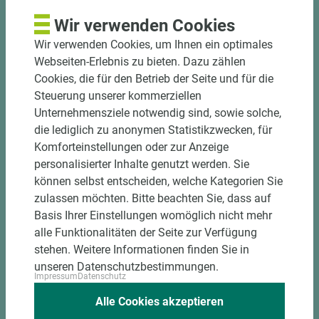
Wir verwenden Cookies
Wir verwenden Cookies, um Ihnen ein optimales
Webseiten-Erlebnis zu bieten. Dazu zählen
Cookies, die für den Betrieb der Seite und für die
Steuerung unserer kommerziellen
Unternehmensziele notwendig sind, sowie solche,
die lediglich zu anonymen Statistikzwecken, für
Art.-Nr. 06110000048
Innovus Dekorspanplatte DP FIRE X B 3002
Komforteinstellungen oder zur Anzeige
Spezialweiß schwer entflammbar (B-s1-d0)
personalisierter Inhalte genutzt werden. Sie
können selbst entscheiden, welche Kategorien Sie
zulassen möchten. Bitte beachten Sie, dass auf
Länge (mm)
Breite (mm)
Stärke (mm)
Basis Ihrer Einstellungen womöglich nicht mehr
2.800
2.070
19
alle Funktionalitäten der Seite zur Verfügung
stehen. Weitere Informationen finden Sie in
unseren Datenschutzbestimmungen.
Impressum
Datenschutz
Alle Cookies akzeptieren