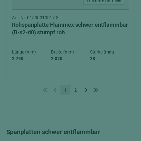
19 weitere Varianten
Art.-Nr. 01500010017.3
Rohspanplatte Flammex schwer entflammbar
(B-s2-d0) stumpf roh
Länge (mm)
Breite (mm)
Stärke (mm)
2.790
2.020
28
1
2
Spanplatten schwer entflammbar