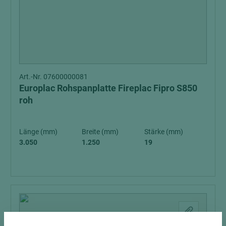
Art.-Nr. 07600000081
Europlac Rohspanplatte Fireplac Fipro S850
roh
Länge (mm)
Breite (mm)
Stärke (mm)
3.050
1.250
19