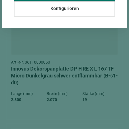
Konfigurieren
Art.-Nr. 06110000050
Innovus Dekorspanplatte DP FIRE X L 167 TF
Micro Dunkelgrau schwer entflammbar (B-s1-
d0)
Länge (mm)
Breite (mm)
Stärke (mm)
2.800
2.070
19