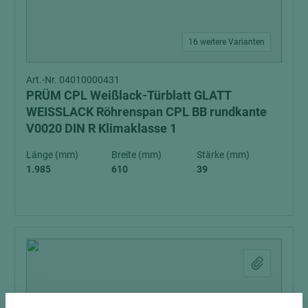
16 weitere Varianten
Art.-Nr. 04010000431
PRÜM CPL Weißlack-Türblatt GLATT
WEISSLACK Röhrenspan CPL BB rundkante
V0020 DIN R Klimaklasse 1
Länge (mm)
Breite (mm)
Stärke (mm)
1.985
610
39