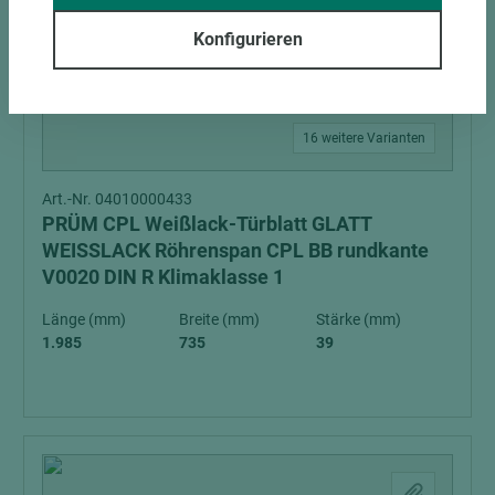
Konfigurieren
16 weitere Varianten
Art.-Nr. 04010000433
PRÜM CPL Weißlack-Türblatt GLATT
WEISSLACK Röhrenspan CPL BB rundkante
V0020 DIN R Klimaklasse 1
Länge (mm)
Breite (mm)
Stärke (mm)
1.985
735
39