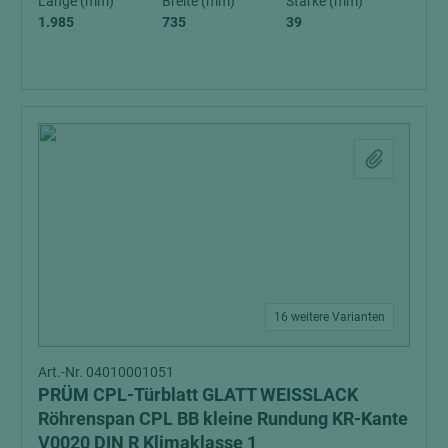
Länge (mm)
Breite (mm)
Stärke (mm)
1.985
735
39
16 weitere Varianten
Art.-Nr. 04010001051
PRÜM CPL-Türblatt GLATT WEISSLACK
Röhrenspan CPL BB kleine Rundung KR-Kante
V0020 DIN R Klimaklasse 1