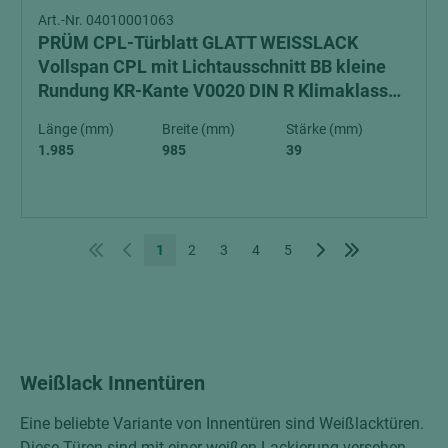
Art.-Nr. 04010001063
PRÜM CPL-Türblatt GLATT WEISSLACK
Vollspan CPL mit Lichtausschnitt BB kleine
Rundung KR-Kante V0020 DIN R Klimaklasse
1
Länge (mm)
Breite (mm)
Stärke (mm)
1.985
985
39
1
2
3
4
5
Weißlack Innentüren
Eine beliebte Variante von Innentüren sind Weißlacktüren.
Diese Türen sind mit einer weißen Lackierung versehen,