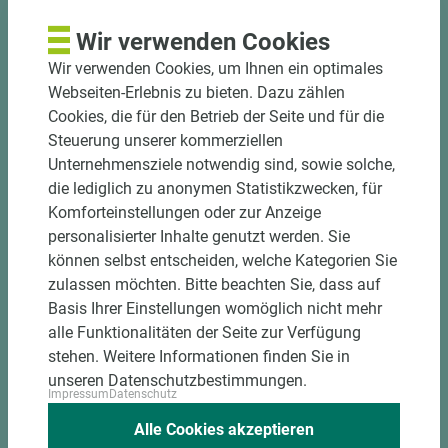
Wir verwenden Cookies
Wir verwenden Cookies, um Ihnen ein optimales
Webseiten-Erlebnis zu bieten. Dazu zählen
16 weitere Varianten
Cookies, die für den Betrieb der Seite und für die
Steuerung unserer kommerziellen
Art.-Nr. 04010000437
Unternehmensziele notwendig sind, sowie solche,
PRÜM CPL Weißlack-Türblatt GLATT
die lediglich zu anonymen Statistikzwecken, für
WEISSLACK Röhrenspan CPL BB rundkante
Komforteinstellungen oder zur Anzeige
V0020 DIN R Klimaklasse 1
personalisierter Inhalte genutzt werden. Sie
Länge (mm)
Breite (mm)
Stärke (mm)
können selbst entscheiden, welche Kategorien Sie
1.985
985
39
zulassen möchten. Bitte beachten Sie, dass auf
Basis Ihrer Einstellungen womöglich nicht mehr
alle Funktionalitäten der Seite zur Verfügung
stehen. Weitere Informationen finden Sie in
unseren Datenschutzbestimmungen.
Impressum
Datenschutz
Alle Cookies akzeptieren