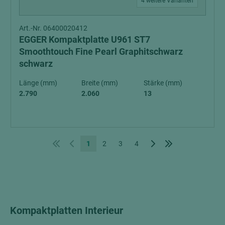
4 weitere Varianten
Art.-Nr. 06400020412
EGGER Kompaktplatte U961 ST7
Smoothtouch Fine Pearl Graphitschwarz
schwarz
Länge (mm)
Breite (mm)
Stärke (mm)
2.790
2.060
13
1
2
3
4
Kompaktplatten Interieur