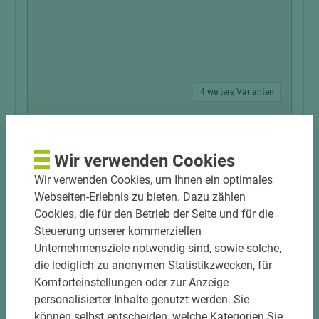
4 weitere Varianten
Art.-Nr. 06400020922
EGGER Kompaktplatte U708 ST9
Wir verwenden Cookies
Smoothtouch Matt Hellgrau schwarz
Wir verwenden Cookies, um Ihnen ein optimales
Webseiten-Erlebnis zu bieten. Dazu zählen
Länge (mm)
Breite (mm)
Stärke (mm)
Cookies, die für den Betrieb der Seite und für die
2.790
2.060
6
Steuerung unserer kommerziellen
Unternehmensziele notwendig sind, sowie solche,
die lediglich zu anonymen Statistikzwecken, für
Komforteinstellungen oder zur Anzeige
personalisierter Inhalte genutzt werden. Sie
können selbst entscheiden, welche Kategorien Sie