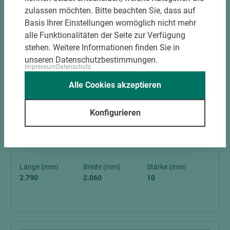
zulassen möchten. Bitte beachten Sie, dass auf
Basis Ihrer Einstellungen womöglich nicht mehr
alle Funktionalitäten der Seite zur Verfügung
stehen. Weitere Informationen finden Sie in
unseren Datenschutzbestimmungen.
Impressum
Datenschutz
4 weitere Varianten
Alle Cookies akzeptieren
Art.-Nr. 06400020923
Konfigurieren
EGGER Kompaktplatte U708 ST9
Smoothtouch Matt Hellgrau schwarz
Länge (mm)
Breite (mm)
Stärke (mm)
2.790
2.060
10