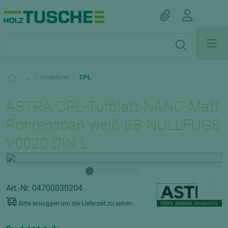
|
...
|
Innentüren
|
CPL
ASTRA CPL-Türblatt NANO-Matt
Röhrenspan weiß BB NULLFUGE
V0020 DIN L
Art.-Nr. 04700030204
Bitte einloggen um die Lieferzeit zu sehen.