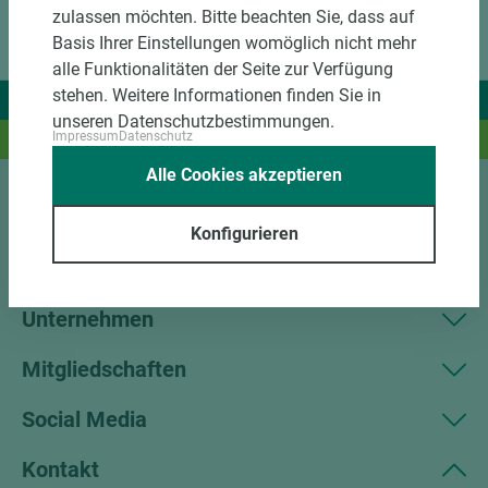
zulassen möchten. Bitte beachten Sie, dass auf
Basis Ihrer Einstellungen womöglich nicht mehr
alle Funktionalitäten der Seite zur Verfügung
stehen. Weitere Informationen finden Sie in
Wir liefern Ideen.
unseren Datenschutzbestimmungen.
Impressum
Datenschutz
Und das passende Holz dazu.
Alle Cookies akzeptieren
Sortiment
Konfigurieren
Kundenservice
Unternehmen
Mitgliedschaften
Social Media
Kontakt