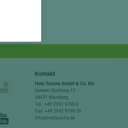
Kontakt
Holz-Tusche GmbH & Co. KG
Unterm Ohmberg 12
34431 Marsberg
Tel.: +49 2992 9790-0
Fax: +49 2992 9790-50
info@holztusche.de