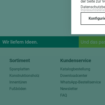
der Seite zur 
Datenschutzb
Impressum
Datens
Konfiguri
Wir liefern Ideen.
Und das pa
Sortiment
Kundenservice
Spanplatten
Katalogbestellung
Konstruktionsholz
Downloadcenter
Innentüren
WhatsApp-Bestellservice
Fußböden
Newsletter
FAQ