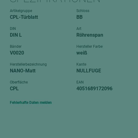
Verbundpl
grundierfolienbeschichtet
Artikelgruppe
Schloss
Verpacku
CPL-Türblatt
BB
hochglänzend
biegbar
leicht
DIN
Art
dekorbesc
DIN L
Röhrenspan
matt
leicht
Bänder
Hersteller Farbe
roh
V0020
weiß
roh
schwer entflammbar
schwer e
Herstellerbezeichnung
Kante
NANO-Matt
NULLFUGE
Trockenbau
UPB Boar
Gipsfaserplatten
Oberfläche
EAN
CPL
4051689172096
Norit-Platten
Fehlerhafte Daten melden