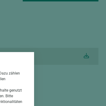
 Dazu zählen
llen
nhalte genutzt
n. Bitte
nktionalitäten