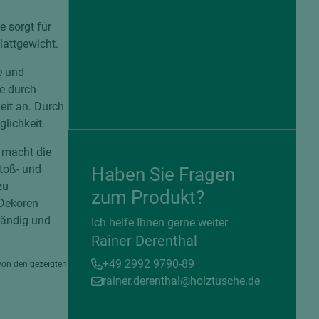
 sorgt für
lattgewicht.
e und
e durch
it an. Durch
lichkeit.
 macht die
stoß- und
Haben Sie Fragen
zu
zum Produkt?
 Dekoren
= beschichtete Plattenwerkstoffe
ständig und
Ich helfe Ihnen gerne weiter
Rainer Derenthal
+49 2992 9790-89
von den gezeigten
rainer.derenthal@holztusche.de