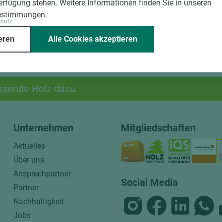
Verfügung stehen. Weitere Informationen finden Sie in unseren
estimmungen.
chutz
eren
Alle Cookies akzeptieren
ssende Holz dazu.
Unternehmen
Mitgliedschaften
Aktuelles
Über uns
Ansprechpartner
Social Media
Partner
Nachhaltigkeit
Jobs