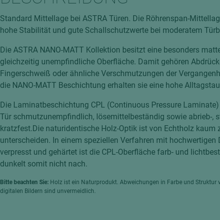
hochglänzend
atten
Standard Mittellage bei ASTRA Türen. Die Röhrenspan-Mittellage
matt
ng
hohe Stabilität und gute Schallschutzwerte bei moderatem Türb
Tischlerplatten
Die ASTRA NANO-MATT Kollektion besitzt eine besonders matt
hichtet
Sonderaufbauten
gleichzeitig unempfindliche Oberfläche. Damit gehören Abdrück
Stab--Stäbchenplatten
Fingerschweiß oder ähnliche Verschmutzungen der Vergangenhe
die NANO-MATT Beschichtung erhalten sie eine hohe Alltagstaug
edelfurniert
ntflammbar
leicht
Die Laminatbeschichtung CPL (Continuous Pressure Laminate)
Tür schmutzunempfindlich, lösemittelbeständig sowie abrieb-, 
melaminbeschichtet
ds
kratzfest.Die naturidentische Holz-Optik ist von Echtholz kaum 
schwer entflammbar
unterscheiden. In einem speziellen Verfahren mit hochwertigen
verpresst und gehärtet ist die CPL-Oberfläche farb- und lichtbe
dunkelt somit nicht nach.
Bitte beachten Sie:
Holz ist ein Naturprodukt. Abweichungen in Farbe und Struktur 
digitalen Bildern sind unvermeidlich.