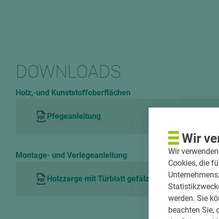
DOWNLOADS
Holz,-und Kunststoffoberflächen
Pfegeanleitung
Wir ve
Wir verwenden 
Montage- und Verlegeanleitung
Cookies, die f
Unternehmenszi
Holzzarge mit Türblatt gefälzt
Statistikzweck
werden. Sie kö
beachten Sie, 