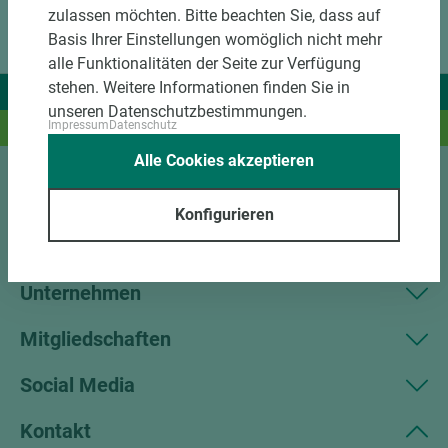
zulassen möchten. Bitte beachten Sie, dass auf
Basis Ihrer Einstellungen womöglich nicht mehr
alle Funktionalitäten der Seite zur Verfügung
stehen. Weitere Informationen finden Sie in
Wir liefern Ideen.
unseren Datenschutzbestimmungen.
Impressum
Datenschutz
Und das passende Holz dazu.
Alle Cookies akzeptieren
Sortiment
Konfigurieren
Kundenservice
Unternehmen
Mitgliedschaften
Social Media
Kontakt