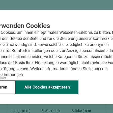
rwenden Cookies
Cookies, um Ihnen ein optimales Webseiten-Erlebnis zu bieten.
ür den Betrieb der Seite und für die Steuerung unserer kommerzie
ele notwendig sind, sowie solche, die lediglich zu anonymen
en, für Komforteinstellungen oder zur Anzeige personalisierter I
nnen selbst entscheiden, welche Kategorien Sie zulassen möchte
dass auf Basis Ihrer Einstellungen womöglich nicht mehr alle Fu
Verfügung stehen. Weitere Informationen finden Sie in unseren
4 weitere Varianten
estimmungen.
chutz
Art.-Nr. 04700010125
eren
Alle Cookies akzeptieren
ASTRA CPL Verkehrsweiß- Türblatt RAL
9016 Röhrenspan Verkehrsweiß LA 3 BB
kleine Rundung smart²-Kante V0020 DIN L
Länge (mm)
Breite (mm)
Stärke (mm)