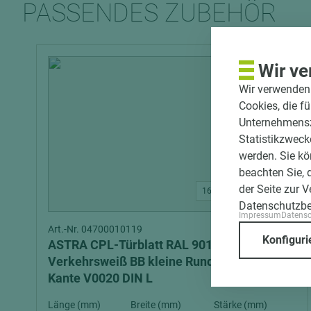
PASSENDES ZUBEHÖR
Wir ve
Wir verwenden 
Cookies, die f
Unternehmenszi
Statistikzweck
werden. Sie kö
beachten Sie, 
der Seite zur 
16 weitere Varianten
Datenschutzb
Impressum
Datens
Art.-Nr. 04700010119
Konfiguri
ASTRA CPL-Türblatt RAL 9016 Röhrenspan
Verkehrsweiß BB kleine Rundung smart²-
Kante V0020 DIN L
Länge (mm)
Breite (mm)
Stärke (mm)