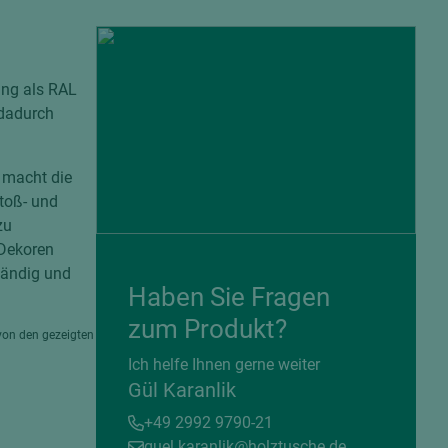
ung als RAL
 dadurch
 macht die
stoß- und
zu
 Dekoren
ständig und
Haben Sie Fragen
= beschichtete Plattenwerkstoffe
zum Produkt?
von den gezeigten
Ich helfe Ihnen gerne weiter
Gül Karanlik
+49 2992 9790-21
guel.karanlik@holztusche.de