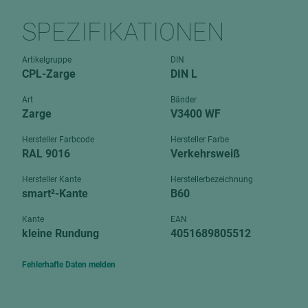
Verbundpl
grundierfolienbeschichtet
SPEZIFIKATIONEN
Verpacku
hochglänzend
biegbar
Artikelgruppe
DIN
leicht
CPL-Zarge
DIN L
dekorbesc
matt
leicht
Art
Bänder
roh
Zarge
V3400 WF
roh
schwer entflammbar
schwer e
Hersteller Farbcode
Hersteller Farbe
RAL 9016
Verkehrsweiß
Trockenbau
UPB Boar
Gipsfaserplatten
Hersteller Kante
Herstellerbezeichnung
smart²-Kante
B60
Norit-Platten
Kante
EAN
kleine Rundung
4051689805512
Fehlerhafte Daten melden