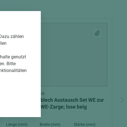
 Dazu zählen
llen
nhalte genutzt
n. Bitte
nktionalitäten
Art.-Nr. 04700010260
ASTRA Schließblech Austausch Set WE zur
Umrüstung als WE-Zarge; lose beig
Länge (mm)
Breite (mm)
Stärke (mm)