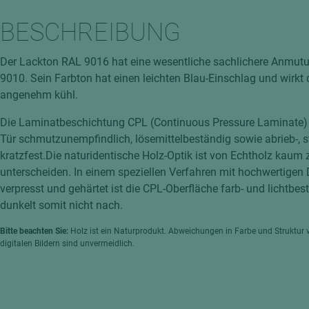
hochglänzend
atten
BESCHREIBUNG
matt
ng
Tischlerplatten
Der Lackton RAL 9016 hat eine wesentliche sachlichere Anmut
hichtet
9010. Sein Farbton hat einen leichten Blau-Einschlag und wirkt
Sonderaufbauten
angenehm kühl.
Stab--Stäbchenplatten
Die Laminatbeschichtung CPL (Continuous Pressure Laminate)
edelfurniert
Tür schmutzunempfindlich, lösemittelbeständig sowie abrieb-, 
ntflammbar
leicht
kratzfest.Die naturidentische Holz-Optik ist von Echtholz kaum 
melaminbeschichtet
ds
unterscheiden. In einem speziellen Verfahren mit hochwertigen
verpresst und gehärtet ist die CPL-Oberfläche farb- und lichtbe
schwer entflammbar
dunkelt somit nicht nach.
Bitte beachten Sie:
Holz ist ein Naturprodukt. Abweichungen in Farbe und Struktur 
digitalen Bildern sind unvermeidlich.