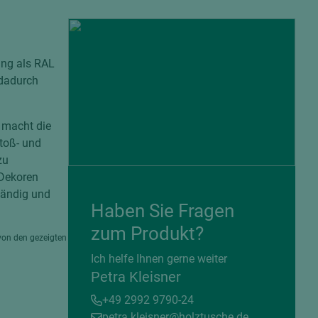
ung als RAL
 dadurch
 macht die
stoß- und
zu
 Dekoren
ständig und
Haben Sie Fragen
= beschichtete Plattenwerkstoffe
zum Produkt?
von den gezeigten
Ich helfe Ihnen gerne weiter
Petra Kleisner
+49 2992 9790-24
petra.kleisner@holztusche.de