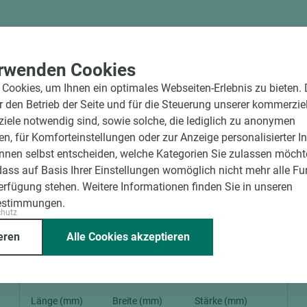
rwenden Cookies
Cookies, um Ihnen ein optimales Webseiten-Erlebnis zu bieten.
ür den Betrieb der Seite und für die Steuerung unserer kommerzie
ele notwendig sind, sowie solche, die lediglich zu anonymen
en, für Komforteinstellungen oder zur Anzeige personalisierter I
nnen selbst entscheiden, welche Kategorien Sie zulassen möchte
dass auf Basis Ihrer Einstellungen womöglich nicht mehr alle Fu
Verfügung stehen. Weitere Informationen finden Sie in unseren
4 weitere Varianten
estimmungen.
chutz
Art.-Nr. 04700010125
eren
Alle Cookies akzeptieren
ASTRA CPL Verkehrsweiß- Türblatt RAL
9016 Röhrenspan Verkehrsweiß LA 3 BB
kleine Rundung smart²-Kante V0020 DIN L
Länge (mm)
Breite (mm)
Stärke (mm)