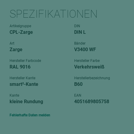
Verbundpl
grundierfolienbeschichtet
SPEZIFIKATIONEN
Verpacku
hochglänzend
biegbar
Artikelgruppe
DIN
leicht
CPL-Zarge
DIN L
dekorbesc
matt
leicht
Art
Bänder
roh
Zarge
V3400 WF
roh
schwer entflammbar
schwer e
Hersteller Farbcode
Hersteller Farbe
RAL 9016
Verkehrsweiß
Trockenbau
UPB Boar
Gipsfaserplatten
Hersteller Kante
Herstellerbezeichnung
smart²-Kante
B60
Norit-Platten
Kante
EAN
kleine Rundung
4051689805758
Fehlerhafte Daten melden