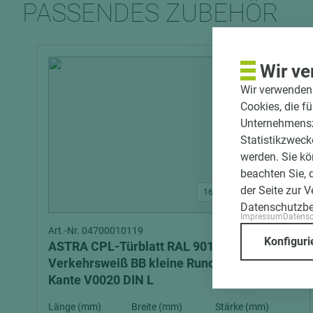
PASSENDES ZUBEHÖR
Wir ve
Wir verwenden 
Cookies, die f
Unternehmenszi
Statistikzweck
werden. Sie kö
beachten Sie, 
der Seite zur 
16 weitere Varianten
Datenschutzb
Impressum
Datens
Art.-Nr. 04700010119
Konfiguri
ASTRA CPL-Türblatt RAL 9016 Röhrenspan
Verkehrsweiß BB kleine Rundung smart²-
Kante V0020 DIN L
Länge (mm)
Breite (mm)
Stärke (mm)