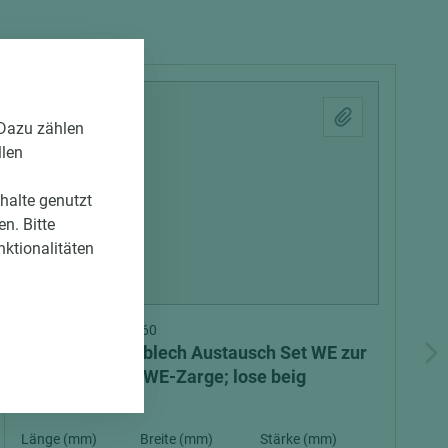
 Dazu zählen
llen
nhalte genutzt
n. Bitte
nktionalitäten
Art.-Nr. 04700010260
ASTRA Schließblech Austausch Set WE zur
Umrüstung als WE-Zarge; lose beig
Länge (mm)
Breite (mm)
Stärke (mm)