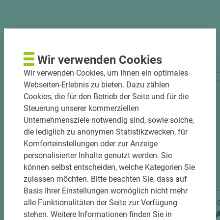
PASSENDES ZUBEHÖR
Wir verwenden Cookies
Wir verwenden Cookies, um Ihnen ein optimales
Webseiten-Erlebnis zu bieten. Dazu zählen
Cookies, die für den Betrieb der Seite und für die
Steuerung unserer kommerziellen
Unternehmensziele notwendig sind, sowie solche,
die lediglich zu anonymen Statistikzwecken, für
Komforteinstellungen oder zur Anzeige
personalisierter Inhalte genutzt werden. Sie
können selbst entscheiden, welche Kategorien Sie
16 weitere Varianten
zulassen möchten. Bitte beachten Sie, dass auf
Basis Ihrer Einstellungen womöglich nicht mehr
alle Funktionalitäten der Seite zur Verfügung
Art.-Nr. 04700010121
Art.-Nr
ASTRA CPL-Türblatt RAL 9016
ASTRA 
stehen. Weitere Informationen finden Sie in