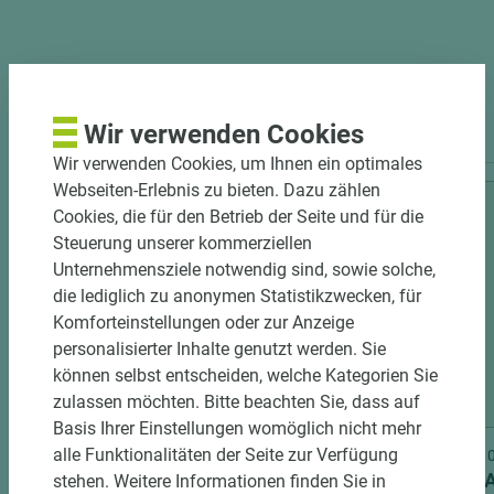
PASSENDES ZUBEHÖR
Wir verwenden Cookies
Wir verwenden Cookies, um Ihnen ein optimales
Webseiten-Erlebnis zu bieten. Dazu zählen
Cookies, die für den Betrieb der Seite und für die
Steuerung unserer kommerziellen
Unternehmensziele notwendig sind, sowie solche,
die lediglich zu anonymen Statistikzwecken, für
Komforteinstellungen oder zur Anzeige
personalisierter Inhalte genutzt werden. Sie
können selbst entscheiden, welche Kategorien Sie
16 weitere Varianten
zulassen möchten. Bitte beachten Sie, dass auf
Basis Ihrer Einstellungen womöglich nicht mehr
alle Funktionalitäten der Seite zur Verfügung
Art.-Nr. 04700010121
Art.-Nr
ASTRA CPL-Türblatt RAL 9016
ASTRA 
stehen. Weitere Informationen finden Sie in