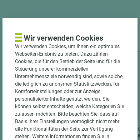
PASSENDES ZUBEHÖR
Wir verwenden Cookies
Wir verwenden Cookies, um Ihnen ein optimales
Webseiten-Erlebnis zu bieten. Dazu zählen
Cookies, die für den Betrieb der Seite und für die
Steuerung unserer kommerziellen
Unternehmensziele notwendig sind, sowie solche,
die lediglich zu anonymen Statistikzwecken, für
Komforteinstellungen oder zur Anzeige
personalisierter Inhalte genutzt werden. Sie
können selbst entscheiden, welche Kategorien Sie
16 weitere Varianten
zulassen möchten. Bitte beachten Sie, dass auf
Basis Ihrer Einstellungen womöglich nicht mehr
alle Funktionalitäten der Seite zur Verfügung
Art.-Nr. 04700010118
Art.-Nr
ASTRA CPL-Türblatt RAL 9016
ASTRA 
stehen. Weitere Informationen finden Sie in