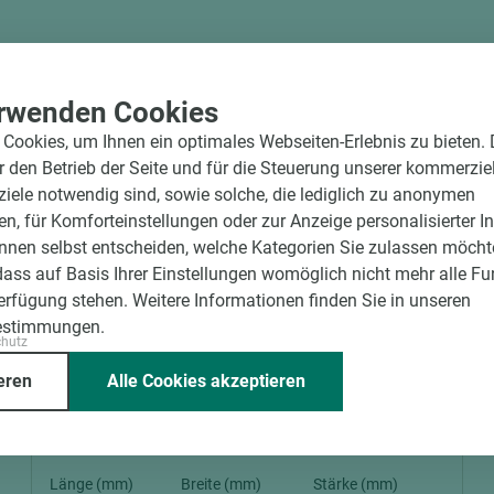
rwenden Cookies
Cookies, um Ihnen ein optimales Webseiten-Erlebnis zu bieten.
ür den Betrieb der Seite und für die Steuerung unserer kommerzie
ele notwendig sind, sowie solche, die lediglich zu anonymen
en, für Komforteinstellungen oder zur Anzeige personalisierter I
nnen selbst entscheiden, welche Kategorien Sie zulassen möchte
dass auf Basis Ihrer Einstellungen womöglich nicht mehr alle Fu
Verfügung stehen. Weitere Informationen finden Sie in unseren
estimmungen.
chutz
Art.-Nr. 04700010260
eren
Alle Cookies akzeptieren
ASTRA Schließblech Austausch Set WE zur
Umrüstung als WE-Zarge; lose beig
Länge (mm)
Breite (mm)
Stärke (mm)