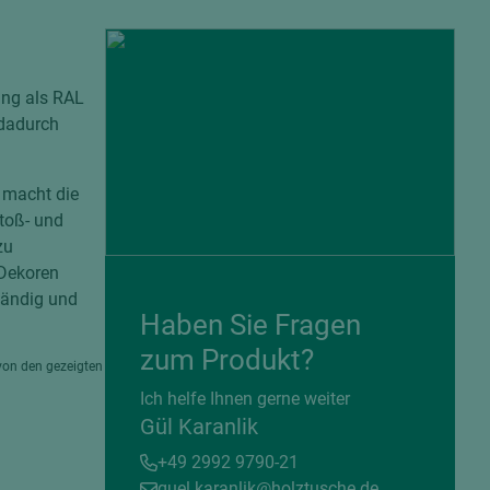
ung als RAL
 dadurch
 macht die
stoß- und
zu
 Dekoren
ständig und
Haben Sie Fragen
= beschichtete Plattenwerkstoffe
zum Produkt?
von den gezeigten
Ich helfe Ihnen gerne weiter
Gül Karanlik
+49 2992 9790-21
guel.karanlik@holztusche.de