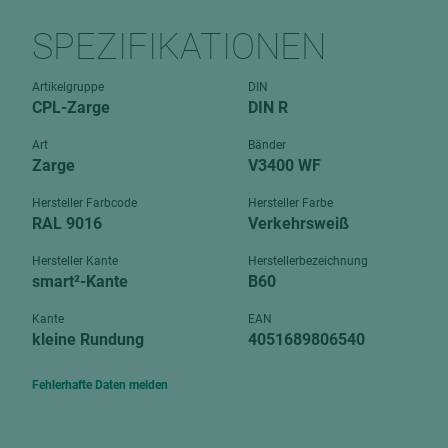
Verbundpl
grundierfolienbeschichtet
SPEZIFIKATIONEN
Verpacku
hochglänzend
biegbar
Artikelgruppe
DIN
leicht
CPL-Zarge
DIN R
dekorbesc
matt
leicht
Art
Bänder
roh
Zarge
V3400 WF
roh
schwer entflammbar
schwer e
Hersteller Farbcode
Hersteller Farbe
RAL 9016
Verkehrsweiß
Trockenbau
UPB Boar
Gipsfaserplatten
Hersteller Kante
Herstellerbezeichnung
smart²-Kante
B60
Norit-Platten
Kante
EAN
kleine Rundung
4051689806540
Fehlerhafte Daten melden