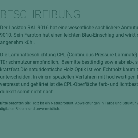
hochglänzend
atten
BESCHREIBUNG
matt
ng
Tischlerplatten
Der Lackton RAL 9016 hat eine wesentliche sachlichere Anmut
hichtet
9010. Sein Farbton hat einen leichten Blau-Einschlag und wirkt
Sonderaufbauten
angenehm kühl.
Stab--Stäbchenplatten
Die Laminatbeschichtung CPL (Continuous Pressure Laminate)
edelfurniert
Tür schmutzunempfindlich, lösemittelbeständig sowie abrieb-, 
ntflammbar
leicht
kratzfest.Die naturidentische Holz-Optik ist von Echtholz kaum 
melaminbeschichtet
ds
unterscheiden. In einem speziellen Verfahren mit hochwertigen
verpresst und gehärtet ist die CPL-Oberfläche farb- und lichtbe
schwer entflammbar
dunkelt somit nicht nach.
Bitte beachten Sie:
Holz ist ein Naturprodukt. Abweichungen in Farbe und Struktur 
digitalen Bildern sind unvermeidlich.