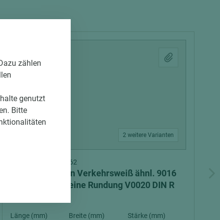
 Dazu zählen
llen
nhalte genutzt
n. Bitte
nktionalitäten
2 weitere Varianten
Art.-Nr. 04700010262
ASTRA Vollspan Verkehrsweiß ähnl. 9016
CPL LA 3 BB kleine Rundung V0020 DIN R
Länge (mm)
Breite (mm)
Stärke (mm)