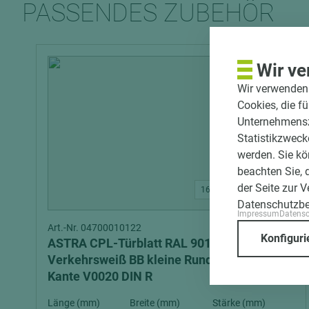
PASSENDES ZUBEHÖR
Wir ve
Wir verwenden 
Cookies, die f
Unternehmenszi
Statistikzweck
werden. Sie kö
beachten Sie, 
der Seite zur 
16 weitere Varianten
Datenschutzb
Impressum
Datens
Art.-Nr. 04700010122
Konfiguri
ASTRA CPL-Türblatt RAL 9016 Röhrenspan
Verkehrsweiß BB kleine Rundung smart²-
Kante V0020 DIN R
Länge (mm)
Breite (mm)
Stärke (mm)