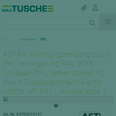
|
...
|
Innentüren
|
CPL
ASTRA Wohnungseingangstür 3-
Pkt. Verriegelung RAL 9016
Vollspan CPL Verkehrsweiß PZ
kleine Rundung smart²-Kante
V0026 WF DIN L Klimaklasse 3
Art.-Nr. 04700010131