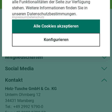
alle Funktionalitäten der Seite zur Verfügung
Und das passende Holz dazu.
stehen. Weitere Informationen finden Sie in
unseren Datenschutzbestimmungen.
Impressum
Datenschutz
Sortiment
Alle Cookies akzeptieren
Kundenservice
Konfigurieren
Unternehmen
Mitgliedschaften
Social Media
Kontakt
Holz-Tusche GmbH & Co. KG
Unterm Ohmberg 12
34431 Marsberg
Tel.: +49 2992 9790-0