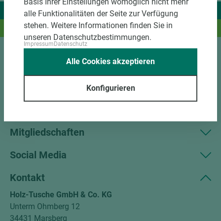
Basis Ihrer Einstellungen womöglich nicht mehr
Wir liefern Ideen.
alle Funktionalitäten der Seite zur Verfügung
stehen. Weitere Informationen finden Sie in
Und das passende Holz dazu.
unseren Datenschutzbestimmungen.
Impressum
Datenschutz
Alle Cookies akzeptieren
Sortiment
Kundenservice
Konfigurieren
Unternehmen
Mitgliedschaften
Social Media
Kontakt
Holz-Tusche GmbH & Co. KG
Unterm Ohmberg 12
34431 Marsberg