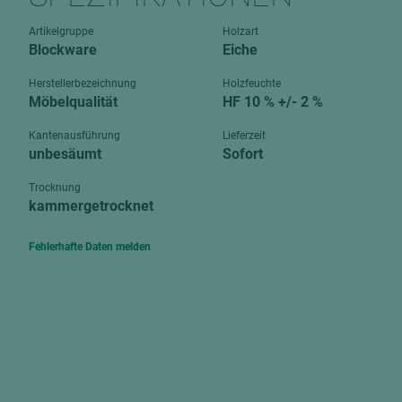
Verbundpl
grundierfolienbeschichtet
Artikelgruppe
Holzart
Verpacku
Blockware
Eiche
hochglänzend
biegbar
leicht
Herstellerbezeichnung
Holzfeuchte
dekorbesc
Möbelqualität
HF 10 % +/- 2 %
matt
leicht
Kantenausführung
Lieferzeit
roh
unbesäumt
Sofort
roh
schwer entflammbar
schwer e
Trocknung
kammergetrocknet
Trockenbau
UPB Boar
Gipsfaserplatten
Fehlerhafte Daten melden
Norit-Platten