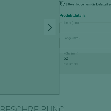
Bitte einloggen um die Lieferzeit 
Interieur
tionsvollholz
Echtlack
Schalung
Zubehör
Stahl
Produktdetails
ten
ztüren
Weißlack
Breite (mm)
Multiplexplatten
lemente
Sieb-Film Fahrzeugbau
Länge (mm)
Verbundelemente
hichtet
edelfurniert
rbt
Höhe (mm)
melamin/phenol beschi
olienbeschichtet
schwer entflammbar
Kubikmeter
Schichtstoffplatten
ntflammbar
Gegenzug
t
Verbundplatten
dekorbeschichtet
durchgefärbt
elemente
BESCHREIBUNG