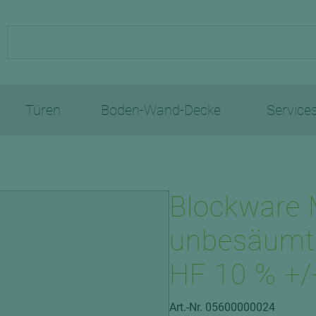
Türen
Boden-Wand-Decke
Service
n
atten
n
Innentüren
Fassadenverkleidungen
Bad-Lösungen
Treppensysteme
n
CPL
Faserzement
Unser Service
Blockware 
Digitaldruckplatten
Zubehör
Wir beraten Sie ge
dämmsysteme
latten
nd Vinyl
Echtholz
Holz
Holzschutz- und Öle
Stellen Sie unseren Service au
Fensterbänke
unbesäumt
hlussprofile
Echtlack
Kompaktplatten
Wenn es sich um die Planung o
Probe! Qualität und kompeten
ren
Klebesysteme
HDF-Platten
Weißlack
Objektes handelt, Sie Preise er
Rhombusleisten
Beratung auf höchsten Niveau
z
sholz
HF 10 % +/
Sockelleisten
fachliche Auskunft wünschen –
Zubehör
Lernen Sie uns kennen!
Kompaktplatten
ichtholz
latten
Zargen
Trittschalldämmung
Verkaufsteam.
lzdielen
Art.-Nr. 05600000024
+49 2992 9790-0
Exterieur
andschutztüren
tholz-Träger
CPL
Retrotimber