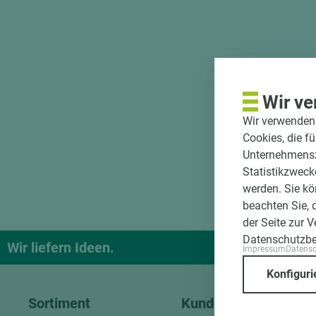
Wir ve
Wir verwenden 
Cookies, die f
Unternehmenszi
Statistikzweck
werden. Sie kö
beachten Sie, 
der Seite zur 
Datenschutzb
Wir liefern Ideen.
Und das pa
Impressum
Datens
Konfiguri
Sortiment
Kundenservice