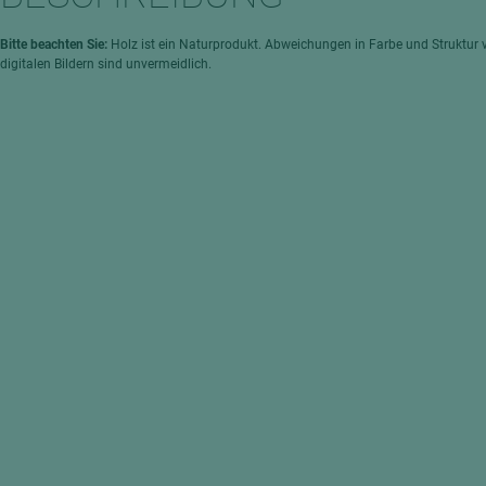
hochglänzend
atten
matt
ng
Bitte beachten Sie:
Holz ist ein Naturprodukt. Abweichungen in Farbe und Struktur 
digitalen Bildern sind unvermeidlich.
Tischlerplatten
hichtet
Sonderaufbauten
Stab--Stäbchenplatten
edelfurniert
ntflammbar
leicht
melaminbeschichtet
ds
schwer entflammbar