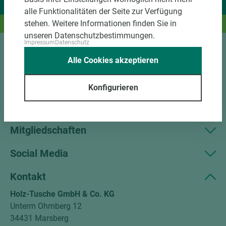
Wir liefern Ideen.
alle Funktionalitäten der Seite zur Verfügung
Und das passende Holz dazu.
stehen. Weitere Informationen finden Sie in
unseren Datenschutzbestimmungen.
Impressum
Datenschutz
Sortiment
Alle Cookies akzeptieren
Kundenservice
Konfigurieren
Unternehmen
Mitgliedschaften
Social Media
Kontakt
Holz-Tusche GmbH & Co. KG
Unterm Ohmberg 12
34431 Marsberg