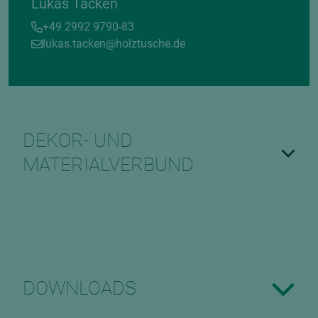
Lukas Tacken
+49 2992 9790-83
lukas.tacken@holztusche.de
DEKOR- UND
MATERIALVERBUND
DOWNLOADS