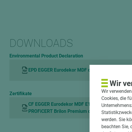
DOWNLOADS
Environmental Product Declaration
EPD EGGER Eurodekor MDF de
Wir ve
Wir verwenden 
Zertifikate
Cookies, die f
CF EGGER Eurodekor MDF E1E05 TSCA and Fla
Unternehmenszi
PROFiCERT Brilon Premium de
Statistikzweck
werden. Sie kö
beachten Sie, 