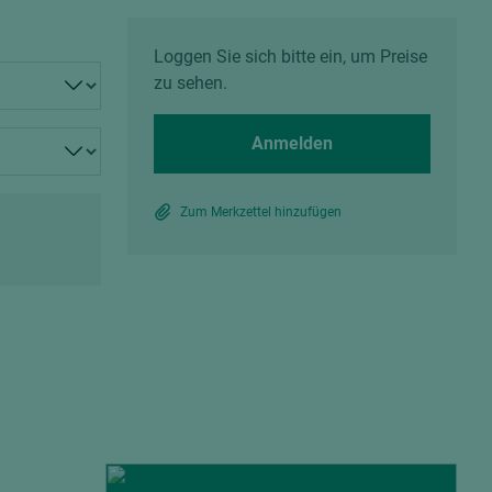
Spanplatten zementgebunden
Sperrholz
Alle Partner anzeigen
Alle Partner anzeigen
Loggen Sie sich bitte ein, um Preise
zu sehen.
Anmelden
Zum Merkzettel hinzufügen
chtet