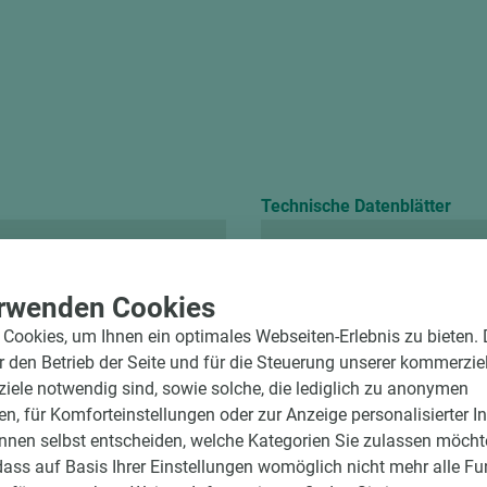
Technische Datenblätter
MDF E1E05 TSCA S
rwenden Cookies
Cookies, um Ihnen ein optimales Webseiten-Erlebnis zu bieten.
ür den Betrieb der Seite und für die Steuerung unserer kommerzie
mmex VOC TÜV
ele notwendig sind, sowie solche, die lediglich zu anonymen
en, für Komforteinstellungen oder zur Anzeige personalisierter I
nnen selbst entscheiden, welche Kategorien Sie zulassen möchte
dass auf Basis Ihrer Einstellungen womöglich nicht mehr alle Fu