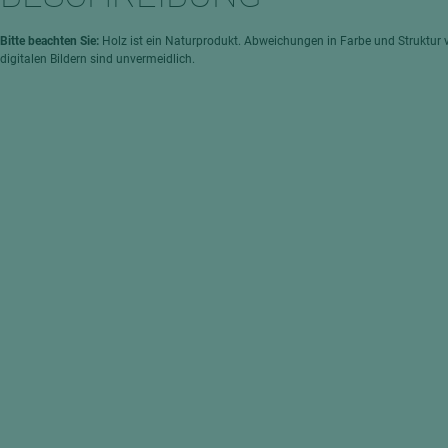
hochglänzend
atten
matt
ng
Bitte beachten Sie:
Holz ist ein Naturprodukt. Abweichungen in Farbe und Struktur 
digitalen Bildern sind unvermeidlich.
Tischlerplatten
hichtet
Sonderaufbauten
Stab--Stäbchenplatten
edelfurniert
ntflammbar
leicht
melaminbeschichtet
ds
schwer entflammbar