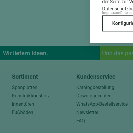
der Seite zur 
Datenschutzb
Impressum
Datens
Konfiguri
Wir liefern Ideen.
Und das pa
Sortiment
Kundenservice
Spanplatten
Katalogbestellung
Konstruktionsholz
Downloadcenter
Innentüren
WhatsApp-Bestellservice
Fußböden
Newsletter
FAQ