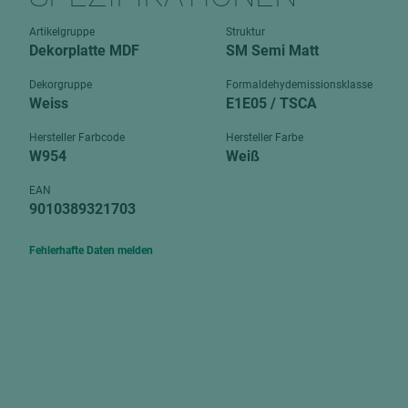
Verbundpl
grundierfolienbeschichtet
Artikelgruppe
Struktur
Verpacku
Dekorplatte MDF
SM Semi Matt
hochglänzend
biegbar
leicht
Dekorgruppe
Formaldehydemissionsklasse
dekorbesc
Weiss
E1E05 / TSCA
matt
leicht
Hersteller Farbcode
Hersteller Farbe
roh
W954
Weiß
roh
schwer entflammbar
schwer e
EAN
9010389321703
Trockenbau
UPB Boar
Gipsfaserplatten
Fehlerhafte Daten melden
Norit-Platten