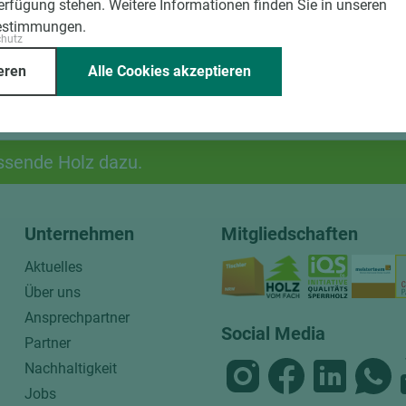
Verfügung stehen. Weitere Informationen finden Sie in unseren
estimmungen.
chutz
eren
Alle Cookies akzeptieren
ssende Holz dazu.
Unternehmen
Mitgliedschaften
Aktuelles
Über uns
Ansprechpartner
Social Media
Partner
Nachhaltigkeit
Jobs