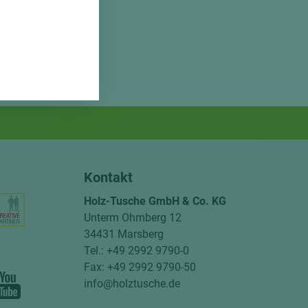
Kontakt
Holz-Tusche GmbH & Co. KG
Unterm Ohmberg 12
34431 Marsberg
Tel.: +49 2992 9790-0
Fax: +49 2992 9790-50
info@holztusche.de