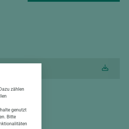
T (PDF)
 Dazu zählen
llen
nhalte genutzt
n. Bitte
nktionalitäten