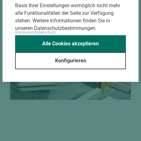
Materialschonende und kundengerechte
Basis Ihrer Einstellungen womöglich nicht mehr
Verpackung der Fixmaße
alle Funktionalitäten der Seite zur Verfügung
stehen. Weitere Informationen finden Sie in
unseren Datenschutzbestimmungen.
Jetzt Zuschnitt anfragen
Impressum
Datenschutz
Alle Cookies akzeptieren
Konfigurieren