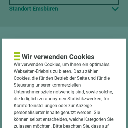
Standort Emsbüren
DOWNLOADS
Wir verwenden Cookies
Wir verwenden Cookies, um Ihnen ein optimales
Webseiten-Erlebnis zu bieten. Dazu zählen
Nutzen Sie unseren
Cookies, die für den Betrieb der Seite und für die
Steuerung unserer kommerziellen
Zuschnittservice
Unternehmensziele notwendig sind, sowie solche,
Bekantungsfähiger Fixmaßzuschnitt maßhaltig
die lediglich zu anonymen Statistikzwecken, für
und winkelgenau
Komforteinstellungen oder zur Anzeige
Hohe und präzise Leistung durch
personalisierter Inhalte genutzt werden. Sie
halbautomatische Beschickung
können selbst entscheiden, welche Kategorien Sie
Einzelteiletikettierung auf Wunsch möglich
zulassen möchten. Bitte beachten Sie, dass auf